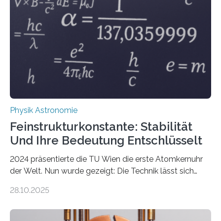
Physik Astronomie
Feinstrukturkonstante: Stabilität
Und Ihre Bedeutung Entschlüsselt
2024 präsentierte die TU Wien die erste Atomkernuhr
der Welt. Nun wurde gezeigt: Die Technik lässt sich
auch einsetzen, um ungelösten Fragen der
28.10.2025
fundamentalen Physik nachzugehen. Thorium-
Atomkerne lassen sich für ganz spezielle Präzisions-
Messungen verwenden. Das hatte man jahrzehntelang