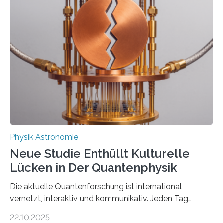
vermutet, weltweit war nach den passenden
Atomkern-Zuständen gesucht worden, 2024 gelang
einem Team der TU Wien mit Unterstützung
internationaler Partner der entscheidende Durchbruch:
Der lange diskutierte Thorium-Kernübergang wurde
gefunden. Kurz darauf konnte man zeigen, dass sich
Thorium tatsächlich nutzen lässt, um hochpräzise…
Physik Astronomie
Neue Studie Enthüllt Kulturelle
Lücken in Der Quantenphysik
Die aktuelle Quantenforschung ist international
vernetzt, interaktiv und kommunikativ. Jeden Tag
erscheinen etwa 100 neue Publikationen zum Thema –
22.10.2025
oft von Autor*innen, die eng zusammenarbeiten. Neue