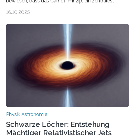
bewiesen, dass das Carnot-Prinzip, ein zentrales
Gesetz der Thermodynamik, nicht für Objekte in der
16.10.2025
Größenordnung von Atomen gilt, deren physikalische
Eigenschaften miteinander verknüpft sind (sogenannte
korrelierte Objekte). Diese Erkenntnis könnte zum
Beispiel die Entwicklung winziger, energieeffizienter
Quantenmotoren voranbringen. Das
Wissenschaftsjournal Science Advances veröffentlichte
die Herleitung. (DOI: 10.1126/sciadv.adw8462)
Verbrennungsmotoren oder Dampfturbinen sind
Wärmekraftmaschinen: Sie wandeln thermische
Energie in mechanische Bewegung um – oder anders
ausgedrückt, Wärme in Bewegung. In
quantenmechanischen Experimenten ist es in den…
Physik Astronomie
Schwarze Löcher: Entstehung
Mächtiger Relativistischer Jets