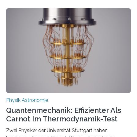
Entwicklungen werden rasch aufgenommen, meist
innerhalb von wenigen Wochen, und innovative Ideen
werden schnell weiterentwickelt. Dies ist der Alltag in
der Forschung der Quantentheorie, die dieses Jahr 100
Jahre alt geworden ist, weshalb die UNESCO 2025 zum
Internationalen Jahr der Quantenwissenschaft und -
technologie ausgerufen hat. Doch nun hat eine
internationale Forschungsgruppe um den
Quantenphysiker…
Physik Astronomie
Quantenmechanik: Effizienter Als
Carnot Im Thermodynamik-Test
Zwei Physiker der Universität Stuttgart haben