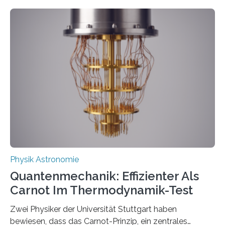
Entwicklungen werden rasch aufgenommen, meist
innerhalb von wenigen Wochen, und innovative Ideen
werden schnell weiterentwickelt. Dies ist der Alltag in
der Forschung der Quantentheorie, die dieses Jahr 100
Jahre alt geworden ist, weshalb die UNESCO 2025 zum
Internationalen Jahr der Quantenwissenschaft und -
technologie ausgerufen hat. Doch nun hat eine
internationale Forschungsgruppe um den
Quantenphysiker…
Physik Astronomie
Quantenmechanik: Effizienter Als
Carnot Im Thermodynamik-Test
Zwei Physiker der Universität Stuttgart haben
bewiesen, dass das Carnot-Prinzip, ein zentrales