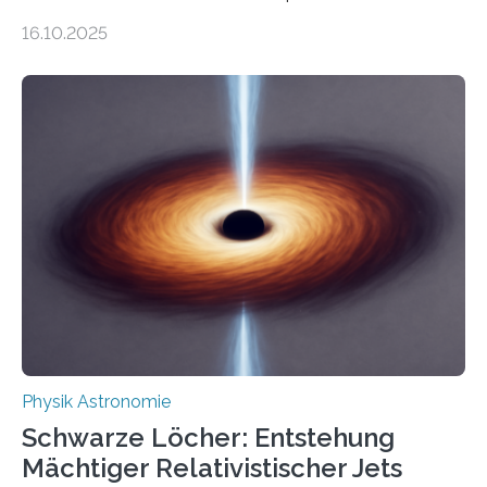
Gesetz der Thermodynamik, nicht für Objekte in der
16.10.2025
Größenordnung von Atomen gilt, deren physikalische
Eigenschaften miteinander verknüpft sind (sogenannte
korrelierte Objekte). Diese Erkenntnis könnte zum
Beispiel die Entwicklung winziger, energieeffizienter
Quantenmotoren voranbringen. Das
Wissenschaftsjournal Science Advances veröffentlichte
die Herleitung. (DOI: 10.1126/sciadv.adw8462)
Verbrennungsmotoren oder Dampfturbinen sind
Wärmekraftmaschinen: Sie wandeln thermische
Energie in mechanische Bewegung um – oder anders
ausgedrückt, Wärme in Bewegung. In
quantenmechanischen Experimenten ist es in den…
Physik Astronomie
Schwarze Löcher: Entstehung
Mächtiger Relativistischer Jets