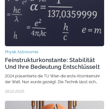
Physik Astronomie
Feinstrukturkonstante: Stabilität
Und Ihre Bedeutung Entschlüsselt
2024 präsentierte die TU Wien die erste Atomkernuhr
der Welt. Nun wurde gezeigt: Die Technik lässt sich
auch einsetzen, um ungelösten Fragen der
28.10.2025
fundamentalen Physik nachzugehen. Thorium-
Atomkerne lassen sich für ganz spezielle Präzisions-
Messungen verwenden. Das hatte man jahrzehntelang