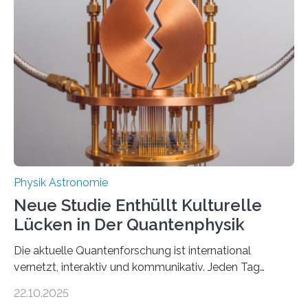
vermutet, weltweit war nach den passenden
Atomkern-Zuständen gesucht worden, 2024 gelang
einem Team der TU Wien mit Unterstützung
internationaler Partner der entscheidende Durchbruch:
Der lange diskutierte Thorium-Kernübergang wurde
gefunden. Kurz darauf konnte man zeigen, dass sich
Thorium tatsächlich nutzen lässt, um hochpräzise…
Physik Astronomie
Neue Studie Enthüllt Kulturelle
Lücken in Der Quantenphysik
Die aktuelle Quantenforschung ist international
vernetzt, interaktiv und kommunikativ. Jeden Tag
erscheinen etwa 100 neue Publikationen zum Thema –
22.10.2025
oft von Autor*innen, die eng zusammenarbeiten. Neue