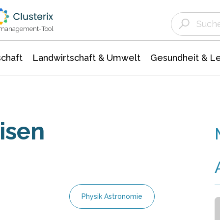
Landwirtschaft & Umwelt
Gesundheit &
Agrar- Forstwissenschaften
Unternehmensmeldungen
Biowissenschafte
Ökologie Umwelt- Naturschutz
ktmanagement-Tool
chaft
Landwirtschaft & Umwelt
Gesundheit & L
isen
Physik Astronomie