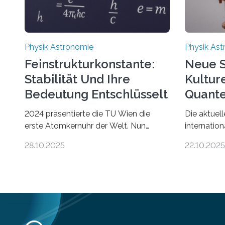
Physik Astronomie
Physik As
Feinstrukturkonstante:
Neue S
Stabilität Und Ihre
Kultur
Bedeutung Entschlüsselt
Quante
2024 präsentierte die TU Wien die
Die aktuel
erste Atomkernuhr der Welt. Nun
internation
wurde gezeigt: Die Technik lässt sich
kommunikat
28.10.2025
22.10.2025
auch einsetzen, um ungelösten Fragen
etwa 100 
der fundamentalen Physik
Thema – of
nachzugehen. Thorium-Atomkerne
zusammena
lassen sich für ganz spezielle
Entwicklu
Präzisions-Messungen verwenden. Das
aufgenomm
hatte man jahrzehntelang vermutet,
wenigen Wo
weltweit war nach den passenden
werden sch