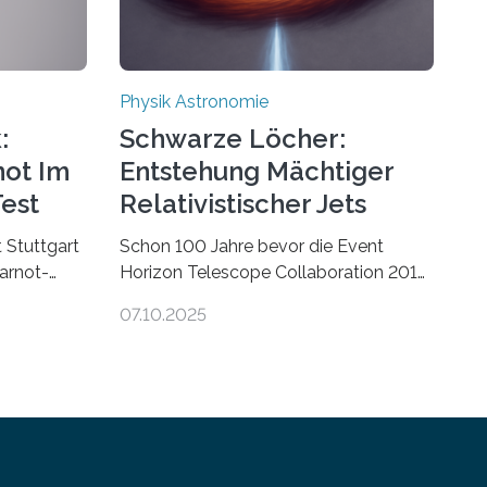
Physik Astronomie
:
Schwarze Löcher:
not Im
Entstehung Mächtiger
est
Relativistischer Jets
t Stuttgart
Schon 100 Jahre bevor die Event
arnot-
Horizon Telescope Collaboration 2019
 der
das erste Bild eines Schwarzen Lochs
07.10.2025
jekte in
– im Herzen der Galaxie M87 –
en gilt,
veröffentlichte, hatte der Astronom
haften
Heber Curtis einen seltsamen Strahl
entdeckt, der aus dem Zentrum der
kte). Diese
Galaxie herauszeigt. Heute ist bekannt,
iel die
dass es sich um den Jet des
effizienter
Schwarzen Lochs M87* handelt.