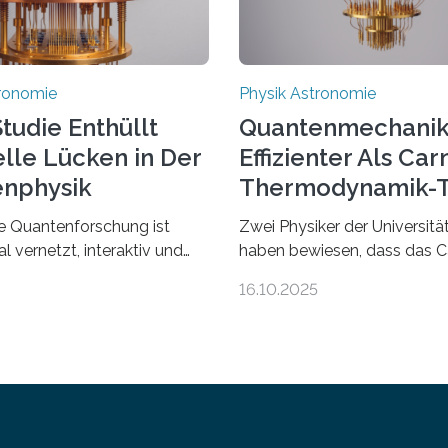
tronomie
Physik Astronomie
tudie Enthüllt
Quantenmechanik
elle Lücken in Der
Effizienter Als Car
nphysik
Thermodynamik-T
le Quantenforschung ist
Zwei Physiker der Universitä
al vernetzt, interaktiv und
haben bewiesen, dass das C
iv. Jeden Tag erscheinen
Prinzip, ein zentrales Gesetz
16.10.2025
neue Publikationen zum
Thermodynamik, nicht für Ob
t von Autor*innen, die eng
der Größenordnung von Atom
rbeiten. Neue
deren physikalische Eigensc
ngen werden rasch
miteinander verknüpft sind
en, meist innerhalb von
(sogenannte korrelierte Obje
chen, und innovative Ideen
Erkenntnis könnte zum Beisp
nell weiterentwickelt. Dies
Entwicklung winziger, energie