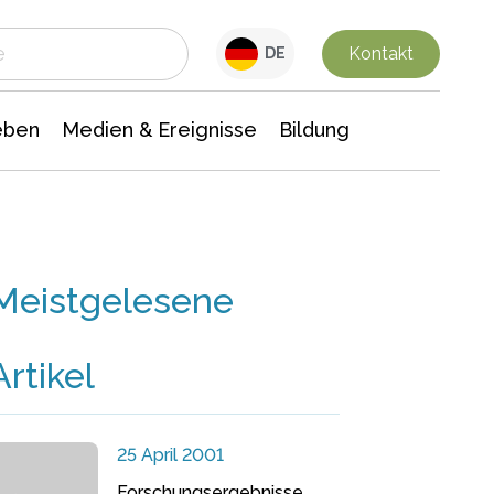
 Leben
Medien & Ereignisse
Interdisziplinäre Forschung
Veranstaltungsnachrichten
n Chemie
Gesellschaftswissenschaften
Kontakt
DE
eben
Medien & Ereignisse
Bildung
Meistgelesene
Artikel
25 April 2001
Forschungsergebnisse