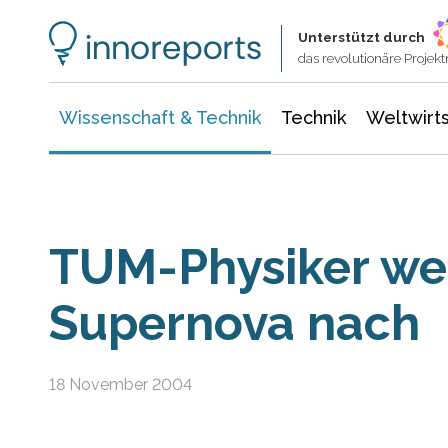
Wissenschaft & Technik
Informationstechnologie
Energie & Elektrotechnik
Unterstützt durch
das revolutionäre Proje
Wissenschaft & Technik
Technik
Weltwirts
TUM-Physiker we
Supernova nach
18 November 2004