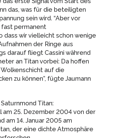
 das erste Signal vom Start des
n das, was für die beteiligten
annung sein wird. “Aber vor
n fast permanent
dass wir vielleicht schon wenige
 Aufnahmen der Ringe aus
s darauf fliegt Cassini während
eter an Titan vorbei: Da hoffen
 Wolkenschicht auf die
cken zu können”, fügte Jaumann
Saturnmond Titan:
l am 25. Dezember 2004 von der
d am 14. Januar 2005 am
tan, der eine dichte Atmosphäre
erforschen.