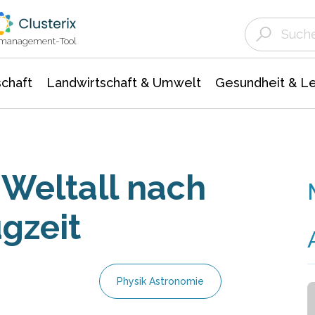
Landwirtschaft & Umwelt
Gesundheit &
Agrar- Forstwissenschaften
Unternehmensmeldungen
Biowissenschafte
Ökologie Umwelt- Naturschutz
ktmanagement-Tool
chaft
Landwirtschaft & Umwelt
Gesundheit & L
Weltall nach
gzeit
Physik Astronomie