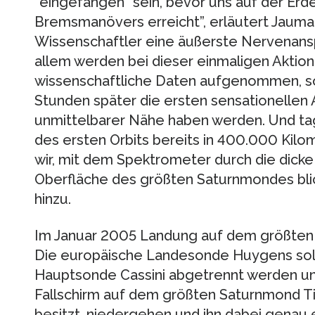
“eingefangen” sein, bevor uns auf der Erde
Bremsmanövers erreicht”, erläutert Jauman
Wissenschaftler eine äußerste Nervenansp
allem werden bei dieser einmaligen Aktio
wissenschaftliche Daten aufgenommen, so 
Stunden später die ersten sensationellen
unmittelbarer Nähe haben werden. Und tag
des ersten Orbits bereits in 400.000 Kilom
wir, mit dem Spektrometer durch die dicke
Oberfläche des größten Saturnmondes bli
hinzu.
Im Januar 2005 Landung auf dem größten 
Die europäische Landesonde Huygens sol
Hauptsonde Cassini abgetrennt werden un
Fallschirm auf dem größten Saturnmond Ti
besitzt, niedergehen und ihn dabei genau 