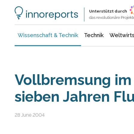
Wissenschaft & Technik
Informationstechnologie
Energie & Elektrotechnik
Unterstützt durch
das revolutionäre Proje
Wissenschaft & Technik
Technik
Weltwirts
Vollbremsung im 
sieben Jahren Flu
28 June 2004