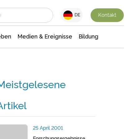
 Leben
Medien & Ereignisse
Interdisziplinäre Forschung
Veranstaltungsnachrichten
n Chemie
Gesellschaftswissenschaften
Kontakt
DE
eben
Medien & Ereignisse
Bildung
Meistgelesene
Artikel
25 April 2001
Forschungsergebnisse