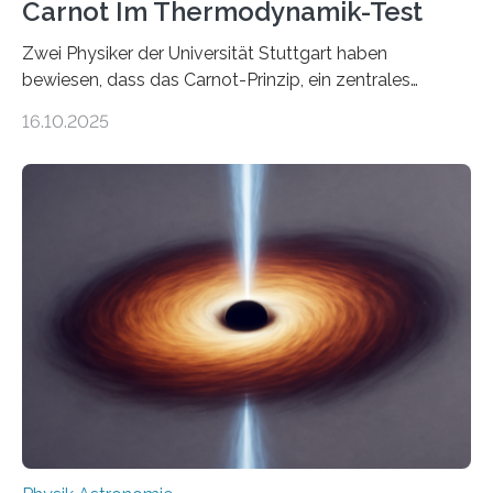
Carnot Im Thermodynamik-Test
Zwei Physiker der Universität Stuttgart haben
bewiesen, dass das Carnot-Prinzip, ein zentrales
Gesetz der Thermodynamik, nicht für Objekte in der
16.10.2025
Größenordnung von Atomen gilt, deren physikalische
Eigenschaften miteinander verknüpft sind (sogenannte
korrelierte Objekte). Diese Erkenntnis könnte zum
Beispiel die Entwicklung winziger, energieeffizienter
Quantenmotoren voranbringen. Das
Wissenschaftsjournal Science Advances veröffentlichte
die Herleitung. (DOI: 10.1126/sciadv.adw8462)
Verbrennungsmotoren oder Dampfturbinen sind
Wärmekraftmaschinen: Sie wandeln thermische
Energie in mechanische Bewegung um – oder anders
ausgedrückt, Wärme in Bewegung. In
quantenmechanischen Experimenten ist es in den…