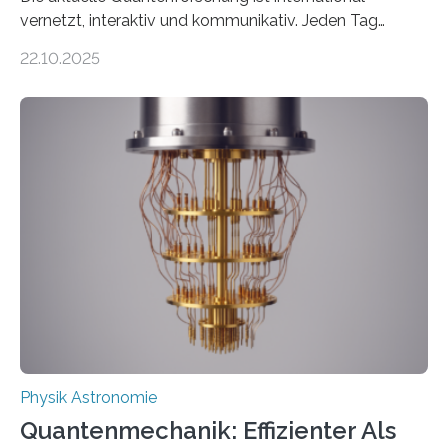
vernetzt, interaktiv und kommunikativ. Jeden Tag
erscheinen etwa 100 neue Publikationen zum Thema –
22.10.2025
oft von Autor*innen, die eng zusammenarbeiten. Neue
Entwicklungen werden rasch aufgenommen, meist
innerhalb von wenigen Wochen, und innovative Ideen
werden schnell weiterentwickelt. Dies ist der Alltag in
der Forschung der Quantentheorie, die dieses Jahr 100
Jahre alt geworden ist, weshalb die UNESCO 2025 zum
Internationalen Jahr der Quantenwissenschaft und -
technologie ausgerufen hat. Doch nun hat eine
internationale Forschungsgruppe um den
Quantenphysiker…
Physik Astronomie
Quantenmechanik: Effizienter Als