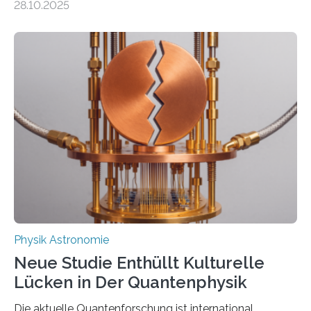
28.10.2025
fundamentalen Physik nachzugehen. Thorium-
Atomkerne lassen sich für ganz spezielle Präzisions-
Messungen verwenden. Das hatte man jahrzehntelang
vermutet, weltweit war nach den passenden
Atomkern-Zuständen gesucht worden, 2024 gelang
einem Team der TU Wien mit Unterstützung
internationaler Partner der entscheidende Durchbruch:
Der lange diskutierte Thorium-Kernübergang wurde
gefunden. Kurz darauf konnte man zeigen, dass sich
Thorium tatsächlich nutzen lässt, um hochpräzise…
Physik Astronomie
Neue Studie Enthüllt Kulturelle
Lücken in Der Quantenphysik
Die aktuelle Quantenforschung ist international