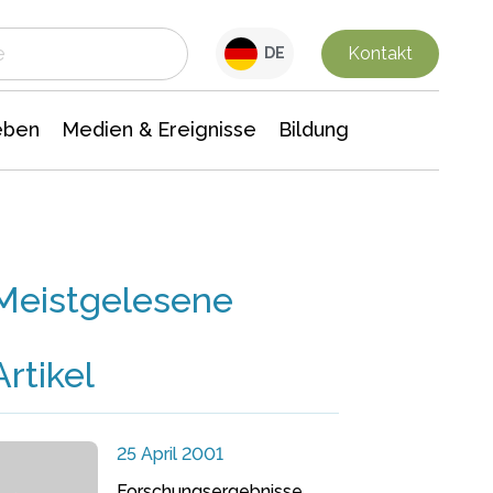
 Leben
Medien & Ereignisse
Interdisziplinäre Forschung
Veranstaltungsnachrichten
n Chemie
Gesellschaftswissenschaften
Kontakt
DE
eben
Medien & Ereignisse
Bildung
Meistgelesene
Artikel
25 April 2001
Forschungsergebnisse