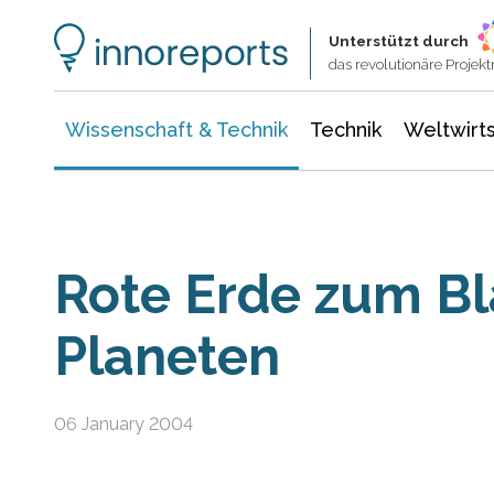
Wissenschaft & Technik
Informationstechnologie
Energie & Elektrotechnik
Unterstützt durch
das revolutionäre Proje
Wissenschaft & Technik
Technik
Weltwirts
Rote Erde zum B
Planeten
06 January 2004