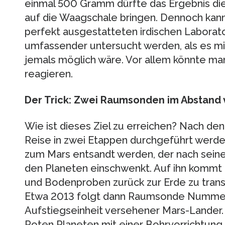
einmal 500 Gramm dürfte das Ergebnis d
auf die Waagschale bringen. Dennoch kan
perfekt ausgestatteten irdischen Laborato
umfassender untersucht werden, als es m
jemals möglich wäre. Vor allem könnte man
reagieren.
Der Trick: Zwei Raumsonden im Abstand 
Wie ist dieses Ziel zu erreichen? Nach de
Reise in zwei Etappen durchgeführt werden:
zum Mars entsandt werden, der nach seiner
den Planeten einschwenkt. Auf ihn kommt 
und Bodenproben zurück zur Erde zu trans
Etwa 2013 folgt dann Raumsonde Nummer z
Aufstiegseinheit versehener Mars-Lander. 
Roten Planeten mit einer Bohrvorrichtung