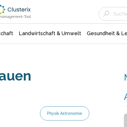
Landwirtschaft & Umwelt
Gesundheit &
Agrar- Forstwissenschaften
Unternehmensmeldungen
Biowissenschafte
Ökologie Umwelt- Naturschutz
ktmanagement-Tool
chaft
Landwirtschaft & Umwelt
Gesundheit & L
lauen
Physik Astronomie