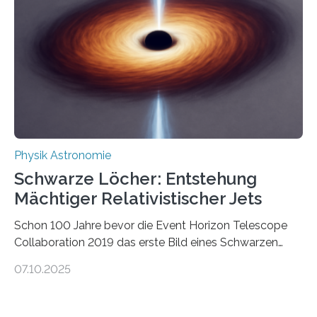
Wissenschaftsjournal Science Advances veröffentlichte
die Herleitung. (DOI: 10.1126/sciadv.adw8462)
Verbrennungsmotoren oder Dampfturbinen sind
Wärmekraftmaschinen: Sie wandeln thermische
Energie in mechanische Bewegung um – oder anders
ausgedrückt, Wärme in Bewegung. In
quantenmechanischen Experimenten ist es in den…
Physik Astronomie
Schwarze Löcher: Entstehung
Mächtiger Relativistischer Jets
Schon 100 Jahre bevor die Event Horizon Telescope
Collaboration 2019 das erste Bild eines Schwarzen
Lochs – im Herzen der Galaxie M87 – veröffentlichte,
07.10.2025
hatte der Astronom Heber Curtis einen seltsamen
Strahl entdeckt, der aus dem Zentrum der Galaxie
herauszeigt. Heute ist bekannt, dass es sich um den Jet