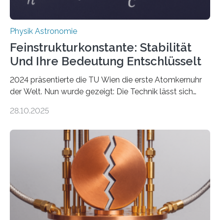
Physik Astronomie
Feinstrukturkonstante: Stabilität
Und Ihre Bedeutung Entschlüsselt
2024 präsentierte die TU Wien die erste Atomkernuhr
der Welt. Nun wurde gezeigt: Die Technik lässt sich
auch einsetzen, um ungelösten Fragen der
28.10.2025
fundamentalen Physik nachzugehen. Thorium-
Atomkerne lassen sich für ganz spezielle Präzisions-
Messungen verwenden. Das hatte man jahrzehntelang
vermutet, weltweit war nach den passenden
Atomkern-Zuständen gesucht worden, 2024 gelang
einem Team der TU Wien mit Unterstützung
internationaler Partner der entscheidende Durchbruch:
Der lange diskutierte Thorium-Kernübergang wurde
gefunden. Kurz darauf konnte man zeigen, dass sich