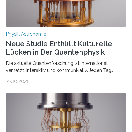
Thorium tatsächlich nutzen lässt, um hochpräzise…
Physik Astronomie
Neue Studie Enthüllt Kulturelle
Lücken in Der Quantenphysik
Die aktuelle Quantenforschung ist international
vernetzt, interaktiv und kommunikativ. Jeden Tag
erscheinen etwa 100 neue Publikationen zum Thema –
22.10.2025
oft von Autor*innen, die eng zusammenarbeiten. Neue
Entwicklungen werden rasch aufgenommen, meist
innerhalb von wenigen Wochen, und innovative Ideen
werden schnell weiterentwickelt. Dies ist der Alltag in
der Forschung der Quantentheorie, die dieses Jahr 100
Jahre alt geworden ist, weshalb die UNESCO 2025 zum
Internationalen Jahr der Quantenwissenschaft und -