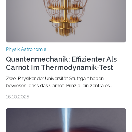
technologie ausgerufen hat. Doch nun hat eine
internationale Forschungsgruppe um den
Quantenphysiker…
Physik Astronomie
Quantenmechanik: Effizienter Als
Carnot Im Thermodynamik-Test
Zwei Physiker der Universität Stuttgart haben
bewiesen, dass das Carnot-Prinzip, ein zentrales
Gesetz der Thermodynamik, nicht für Objekte in der
16.10.2025
Größenordnung von Atomen gilt, deren physikalische
Eigenschaften miteinander verknüpft sind (sogenannte
korrelierte Objekte). Diese Erkenntnis könnte zum
Beispiel die Entwicklung winziger, energieeffizienter
Quantenmotoren voranbringen. Das