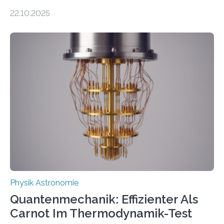
erscheinen etwa 100 neue Publikationen zum Thema –
22.10.2025
oft von Autor*innen, die eng zusammenarbeiten. Neue
Entwicklungen werden rasch aufgenommen, meist
innerhalb von wenigen Wochen, und innovative Ideen
werden schnell weiterentwickelt. Dies ist der Alltag in
der Forschung der Quantentheorie, die dieses Jahr 100
Jahre alt geworden ist, weshalb die UNESCO 2025 zum
Internationalen Jahr der Quantenwissenschaft und -
technologie ausgerufen hat. Doch nun hat eine
internationale Forschungsgruppe um den
Quantenphysiker…
Physik Astronomie
Quantenmechanik: Effizienter Als
Carnot Im Thermodynamik-Test