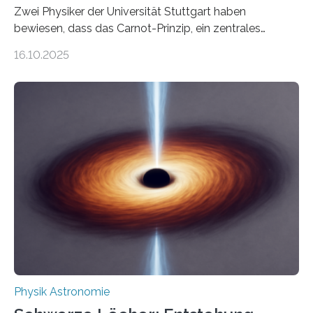
Zwei Physiker der Universität Stuttgart haben
bewiesen, dass das Carnot-Prinzip, ein zentrales
Gesetz der Thermodynamik, nicht für Objekte in der
16.10.2025
Größenordnung von Atomen gilt, deren physikalische
Eigenschaften miteinander verknüpft sind (sogenannte
korrelierte Objekte). Diese Erkenntnis könnte zum
Beispiel die Entwicklung winziger, energieeffizienter
Quantenmotoren voranbringen. Das
Wissenschaftsjournal Science Advances veröffentlichte
die Herleitung. (DOI: 10.1126/sciadv.adw8462)
Verbrennungsmotoren oder Dampfturbinen sind
Wärmekraftmaschinen: Sie wandeln thermische
Energie in mechanische Bewegung um – oder anders
ausgedrückt, Wärme in Bewegung. In
quantenmechanischen Experimenten ist es in den…
Physik Astronomie