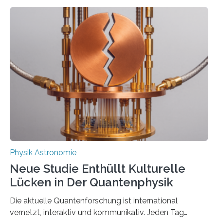
Atomkerne lassen sich für ganz spezielle Präzisions-
Messungen verwenden. Das hatte man jahrzehntelang
vermutet, weltweit war nach den passenden
Atomkern-Zuständen gesucht worden, 2024 gelang
einem Team der TU Wien mit Unterstützung
internationaler Partner der entscheidende Durchbruch:
Der lange diskutierte Thorium-Kernübergang wurde
gefunden. Kurz darauf konnte man zeigen, dass sich
Thorium tatsächlich nutzen lässt, um hochpräzise…
Physik Astronomie
Neue Studie Enthüllt Kulturelle
Lücken in Der Quantenphysik
Die aktuelle Quantenforschung ist international
vernetzt, interaktiv und kommunikativ. Jeden Tag