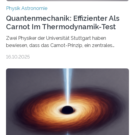
Physik Astronomie
Quantenmechanik: Effizienter Als
Carnot Im Thermodynamik-Test
Zwei Physiker der Universität Stuttgart haben
bewiesen, dass das Carnot-Prinzip, ein zentrales
Gesetz der Thermodynamik, nicht für Objekte in der
16.10.2025
Größenordnung von Atomen gilt, deren physikalische
Eigenschaften miteinander verknüpft sind (sogenannte
korrelierte Objekte). Diese Erkenntnis könnte zum
Beispiel die Entwicklung winziger, energieeffizienter
Quantenmotoren voranbringen. Das
Wissenschaftsjournal Science Advances veröffentlichte
die Herleitung. (DOI: 10.1126/sciadv.adw8462)
Verbrennungsmotoren oder Dampfturbinen sind
Wärmekraftmaschinen: Sie wandeln thermische
Energie in mechanische Bewegung um – oder anders
ausgedrückt, Wärme in Bewegung. In