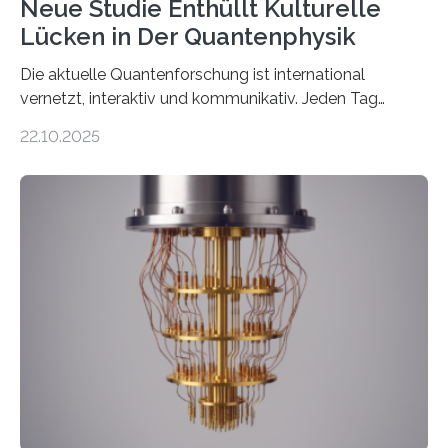
Neue Studie Enthüllt Kulturelle
Lücken in Der Quantenphysik
Die aktuelle Quantenforschung ist international
vernetzt, interaktiv und kommunikativ. Jeden Tag
erscheinen etwa 100 neue Publikationen zum Thema –
22.10.2025
oft von Autor*innen, die eng zusammenarbeiten. Neue
Entwicklungen werden rasch aufgenommen, meist
innerhalb von wenigen Wochen, und innovative Ideen
werden schnell weiterentwickelt. Dies ist der Alltag in
der Forschung der Quantentheorie, die dieses Jahr 100
Jahre alt geworden ist, weshalb die UNESCO 2025 zum
Internationalen Jahr der Quantenwissenschaft und -
technologie ausgerufen hat. Doch nun hat eine
internationale Forschungsgruppe um den
Quantenphysiker…