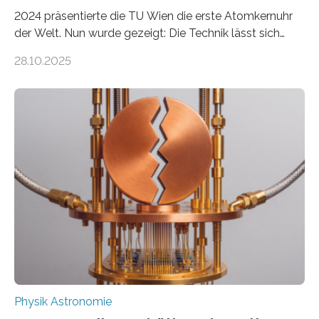
2024 präsentierte die TU Wien die erste Atomkernuhr
der Welt. Nun wurde gezeigt: Die Technik lässt sich
auch einsetzen, um ungelösten Fragen der
28.10.2025
fundamentalen Physik nachzugehen. Thorium-
Atomkerne lassen sich für ganz spezielle Präzisions-
Messungen verwenden. Das hatte man jahrzehntelang
vermutet, weltweit war nach den passenden
Atomkern-Zuständen gesucht worden, 2024 gelang
einem Team der TU Wien mit Unterstützung
internationaler Partner der entscheidende Durchbruch:
Der lange diskutierte Thorium-Kernübergang wurde
gefunden. Kurz darauf konnte man zeigen, dass sich
Thorium tatsächlich nutzen lässt, um hochpräzise…
Physik Astronomie