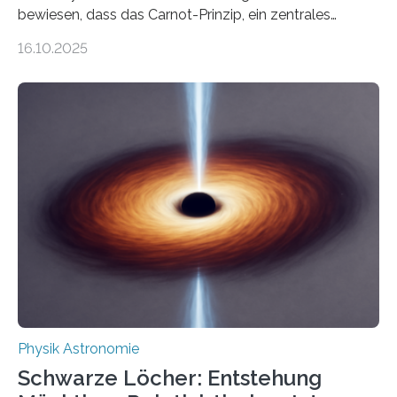
bewiesen, dass das Carnot-Prinzip, ein zentrales
Gesetz der Thermodynamik, nicht für Objekte in der
16.10.2025
Größenordnung von Atomen gilt, deren physikalische
Eigenschaften miteinander verknüpft sind (sogenannte
korrelierte Objekte). Diese Erkenntnis könnte zum
Beispiel die Entwicklung winziger, energieeffizienter
Quantenmotoren voranbringen. Das
Wissenschaftsjournal Science Advances veröffentlichte
die Herleitung. (DOI: 10.1126/sciadv.adw8462)
Verbrennungsmotoren oder Dampfturbinen sind
Wärmekraftmaschinen: Sie wandeln thermische
Energie in mechanische Bewegung um – oder anders
ausgedrückt, Wärme in Bewegung. In
quantenmechanischen Experimenten ist es in den…
Physik Astronomie
Schwarze Löcher: Entstehung