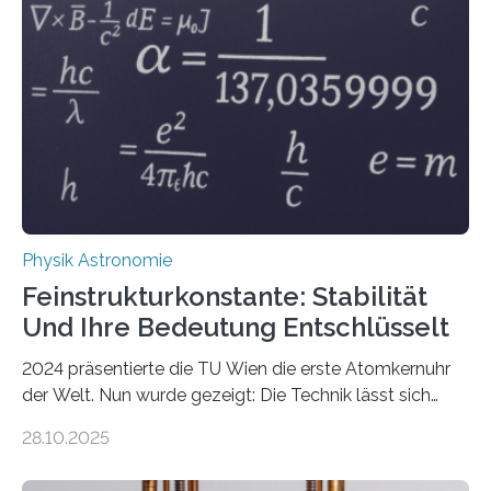
Physik Astronomie
Feinstrukturkonstante: Stabilität
Und Ihre Bedeutung Entschlüsselt
2024 präsentierte die TU Wien die erste Atomkernuhr
der Welt. Nun wurde gezeigt: Die Technik lässt sich
auch einsetzen, um ungelösten Fragen der
28.10.2025
fundamentalen Physik nachzugehen. Thorium-
Atomkerne lassen sich für ganz spezielle Präzisions-