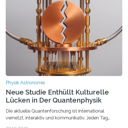
Messungen verwenden. Das hatte man jahrzehntelang
vermutet, weltweit war nach den passenden
Atomkern-Zuständen gesucht worden, 2024 gelang
einem Team der TU Wien mit Unterstützung
internationaler Partner der entscheidende Durchbruch:
Der lange diskutierte Thorium-Kernübergang wurde
gefunden. Kurz darauf konnte man zeigen, dass sich
Thorium tatsächlich nutzen lässt, um hochpräzise…
Physik Astronomie
Neue Studie Enthüllt Kulturelle
Lücken in Der Quantenphysik
Die aktuelle Quantenforschung ist international
vernetzt, interaktiv und kommunikativ. Jeden Tag
erscheinen etwa 100 neue Publikationen zum Thema –