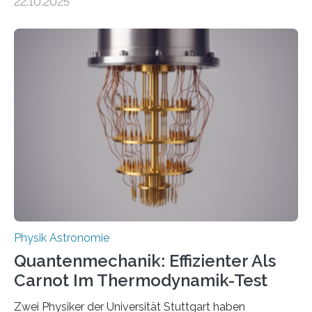
22.10.2025
oft von Autor*innen, die eng zusammenarbeiten. Neue
Entwicklungen werden rasch aufgenommen, meist
innerhalb von wenigen Wochen, und innovative Ideen
werden schnell weiterentwickelt. Dies ist der Alltag in
der Forschung der Quantentheorie, die dieses Jahr 100
Jahre alt geworden ist, weshalb die UNESCO 2025 zum
Internationalen Jahr der Quantenwissenschaft und -
technologie ausgerufen hat. Doch nun hat eine
internationale Forschungsgruppe um den
Quantenphysiker…
Physik Astronomie
Quantenmechanik: Effizienter Als
Carnot Im Thermodynamik-Test
Zwei Physiker der Universität Stuttgart haben