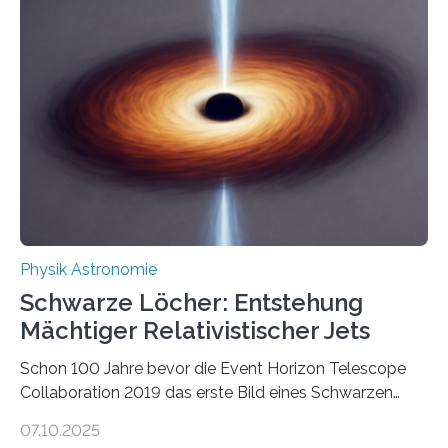
Beispiel die Entwicklung winziger, energieeffizienter
Quantenmotoren voranbringen. Das
Wissenschaftsjournal Science Advances veröffentlichte
die Herleitung. (DOI: 10.1126/sciadv.adw8462)
Verbrennungsmotoren oder Dampfturbinen sind
Wärmekraftmaschinen: Sie wandeln thermische
Energie in mechanische Bewegung um – oder anders
ausgedrückt, Wärme in Bewegung. In
quantenmechanischen Experimenten ist es in den…
Physik Astronomie
Schwarze Löcher: Entstehung
Mächtiger Relativistischer Jets
Schon 100 Jahre bevor die Event Horizon Telescope
Collaboration 2019 das erste Bild eines Schwarzen
Lochs – im Herzen der Galaxie M87 – veröffentlichte,
07.10.2025
hatte der Astronom Heber Curtis einen seltsamen