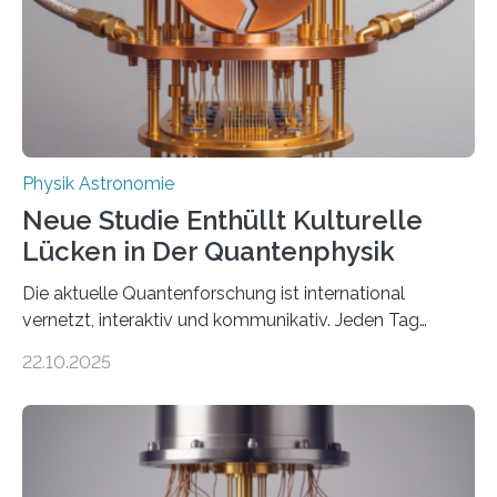
Der lange diskutierte Thorium-Kernübergang wurde
gefunden. Kurz darauf konnte man zeigen, dass sich
Thorium tatsächlich nutzen lässt, um hochpräzise…
Physik Astronomie
Neue Studie Enthüllt Kulturelle
Lücken in Der Quantenphysik
Die aktuelle Quantenforschung ist international
vernetzt, interaktiv und kommunikativ. Jeden Tag
erscheinen etwa 100 neue Publikationen zum Thema –
22.10.2025
oft von Autor*innen, die eng zusammenarbeiten. Neue
Entwicklungen werden rasch aufgenommen, meist
innerhalb von wenigen Wochen, und innovative Ideen
werden schnell weiterentwickelt. Dies ist der Alltag in
der Forschung der Quantentheorie, die dieses Jahr 100