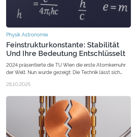
Physik Astronomie
Feinstrukturkonstante: Stabilität
Und Ihre Bedeutung Entschlüsselt
2024 präsentierte die TU Wien die erste Atomkernuhr
der Welt. Nun wurde gezeigt: Die Technik lässt sich
auch einsetzen, um ungelösten Fragen der
28.10.2025
fundamentalen Physik nachzugehen. Thorium-
Atomkerne lassen sich für ganz spezielle Präzisions-
Messungen verwenden. Das hatte man jahrzehntelang
vermutet, weltweit war nach den passenden
Atomkern-Zuständen gesucht worden, 2024 gelang
einem Team der TU Wien mit Unterstützung
internationaler Partner der entscheidende Durchbruch: