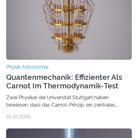
Jahre alt geworden ist, weshalb die UNESCO 2025 zum
Internationalen Jahr der Quantenwissenschaft und -
technologie ausgerufen hat. Doch nun hat eine
internationale Forschungsgruppe um den
Quantenphysiker…
Physik Astronomie
Quantenmechanik: Effizienter Als
Carnot Im Thermodynamik-Test
Zwei Physiker der Universität Stuttgart haben
bewiesen, dass das Carnot-Prinzip, ein zentrales
Gesetz der Thermodynamik, nicht für Objekte in der
16.10.2025
Größenordnung von Atomen gilt, deren physikalische
Eigenschaften miteinander verknüpft sind (sogenannte
korrelierte Objekte). Diese Erkenntnis könnte zum