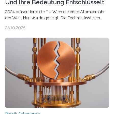
Und Ihre Bedeutung Entschlüsselt
2024 präsentierte die TU Wien die erste Atomkernuhr
der Welt. Nun wurde gezeigt: Die Technik lässt sich
auch einsetzen, um ungelösten Fragen der
28.10.2025
fundamentalen Physik nachzugehen. Thorium-
Atomkerne lassen sich für ganz spezielle Präzisions-
Messungen verwenden. Das hatte man jahrzehntelang
vermutet, weltweit war nach den passenden
Atomkern-Zuständen gesucht worden, 2024 gelang
einem Team der TU Wien mit Unterstützung
internationaler Partner der entscheidende Durchbruch:
Der lange diskutierte Thorium-Kernübergang wurde
gefunden. Kurz darauf konnte man zeigen, dass sich
Thorium tatsächlich nutzen lässt, um hochpräzise…
Physik Astronomie