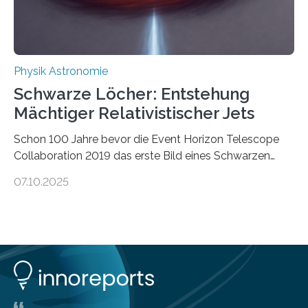
ausgedrückt, Wärme in Bewegung. In
quantenmechanischen Experimenten ist es in den…
Physik Astronomie
Schwarze Löcher: Entstehung
Mächtiger Relativistischer Jets
Schon 100 Jahre bevor die Event Horizon Telescope
Collaboration 2019 das erste Bild eines Schwarzen
Lochs – im Herzen der Galaxie M87 – veröffentlichte,
07.10.2025
hatte der Astronom Heber Curtis einen seltsamen
Strahl entdeckt, der aus dem Zentrum der Galaxie
herauszeigt. Heute ist bekannt, dass es sich um den Jet
des Schwarzen Lochs M87* handelt. Solche Jets
werden auch von anderen Schwarzen Löchern
ausgeschickt. Theoretische Astrophysiker der Goethe-
Universität haben jetzt einen numerischen Code
entwickelt, mit dem sie mathematisch hoch präzise