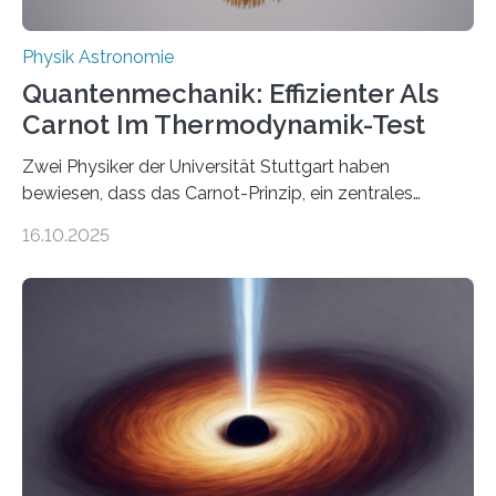
Physik Astronomie
Quantenmechanik: Effizienter Als
Carnot Im Thermodynamik-Test
Zwei Physiker der Universität Stuttgart haben
bewiesen, dass das Carnot-Prinzip, ein zentrales
Gesetz der Thermodynamik, nicht für Objekte in der
16.10.2025
Größenordnung von Atomen gilt, deren physikalische
Eigenschaften miteinander verknüpft sind (sogenannte
korrelierte Objekte). Diese Erkenntnis könnte zum
Beispiel die Entwicklung winziger, energieeffizienter
Quantenmotoren voranbringen. Das
Wissenschaftsjournal Science Advances veröffentlichte
die Herleitung. (DOI: 10.1126/sciadv.adw8462)
Verbrennungsmotoren oder Dampfturbinen sind
Wärmekraftmaschinen: Sie wandeln thermische
Energie in mechanische Bewegung um – oder anders