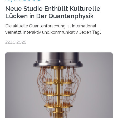
Neue Studie Enthüllt Kulturelle
Lücken in Der Quantenphysik
Die aktuelle Quantenforschung ist international
vernetzt, interaktiv und kommunikativ. Jeden Tag
erscheinen etwa 100 neue Publikationen zum Thema –
22.10.2025
oft von Autor*innen, die eng zusammenarbeiten. Neue
Entwicklungen werden rasch aufgenommen, meist
innerhalb von wenigen Wochen, und innovative Ideen
werden schnell weiterentwickelt. Dies ist der Alltag in
der Forschung der Quantentheorie, die dieses Jahr 100
Jahre alt geworden ist, weshalb die UNESCO 2025 zum
Internationalen Jahr der Quantenwissenschaft und -
technologie ausgerufen hat. Doch nun hat eine
internationale Forschungsgruppe um den
Quantenphysiker…