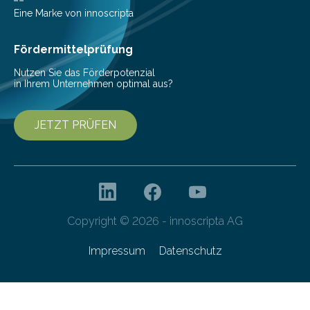
beschreiben…
Eine Marke von innoscripta
Fördermittelprüfung
Nutzen Sie das Förderpotenzial
in Ihrem Unternehmen optimal aus?
JETZT PRÜFEN
Copyright © 2026 - innoscripta AG
Impressum
Datenschutz