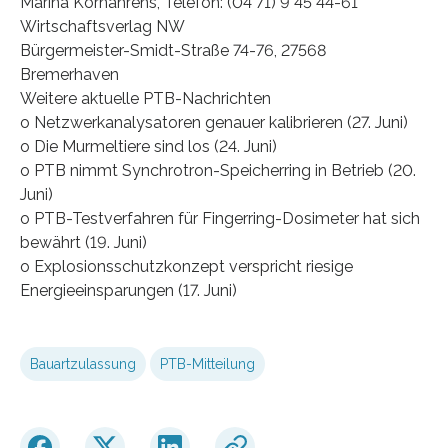
Marina Kornahrens, Telefon: (04 71) 9 45 44-61
Wirtschaftsverlag NW
Bürgermeister-Smidt-Straße 74-76, 27568
Bremerhaven
Weitere aktuelle PTB-Nachrichten
o Netzwerkanalysatoren genauer kalibrieren (27. Juni)
o Die Murmeltiere sind los (24. Juni)
o PTB nimmt Synchrotron-Speicherring in Betrieb (20.
Juni)
o PTB-Testverfahren für Fingerring-Dosimeter hat sich
bewährt (19. Juni)
o Explosionsschutzkonzept verspricht riesige
Energieeinsparungen (17. Juni)
Bauartzulassung
PTB-Mitteilung