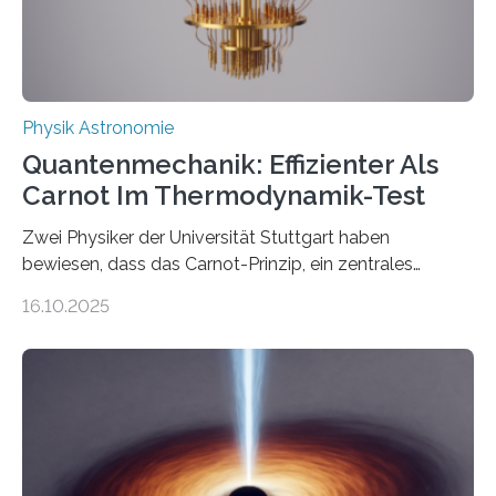
Quantenphysiker…
Physik Astronomie
Quantenmechanik: Effizienter Als
Carnot Im Thermodynamik-Test
Zwei Physiker der Universität Stuttgart haben
bewiesen, dass das Carnot-Prinzip, ein zentrales
Gesetz der Thermodynamik, nicht für Objekte in der
16.10.2025
Größenordnung von Atomen gilt, deren physikalische
Eigenschaften miteinander verknüpft sind (sogenannte
korrelierte Objekte). Diese Erkenntnis könnte zum
Beispiel die Entwicklung winziger, energieeffizienter
Quantenmotoren voranbringen. Das
Wissenschaftsjournal Science Advances veröffentlichte
die Herleitung. (DOI: 10.1126/sciadv.adw8462)