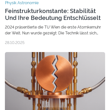
Physik Astronomie
Feinstrukturkonstante: Stabilität
Und Ihre Bedeutung Entschlüsselt
2024 präsentierte die TU Wien die erste Atomkernuhr
der Welt. Nun wurde gezeigt: Die Technik lässt sich
auch einsetzen, um ungelösten Fragen der
28.10.2025
fundamentalen Physik nachzugehen. Thorium-
Atomkerne lassen sich für ganz spezielle Präzisions-
Messungen verwenden. Das hatte man jahrzehntelang
vermutet, weltweit war nach den passenden
Atomkern-Zuständen gesucht worden, 2024 gelang
einem Team der TU Wien mit Unterstützung
internationaler Partner der entscheidende Durchbruch:
Der lange diskutierte Thorium-Kernübergang wurde
gefunden. Kurz darauf konnte man zeigen, dass sich
Thorium tatsächlich nutzen lässt, um hochpräzise…