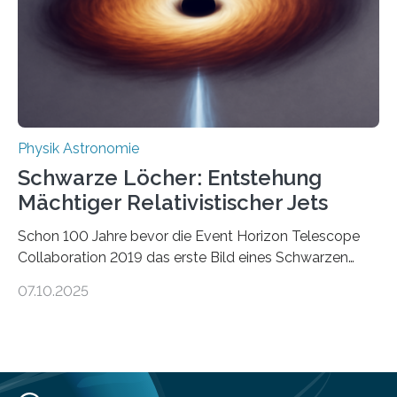
Verbrennungsmotoren oder Dampfturbinen sind
Wärmekraftmaschinen: Sie wandeln thermische
Energie in mechanische Bewegung um – oder anders
ausgedrückt, Wärme in Bewegung. In
quantenmechanischen Experimenten ist es in den…
Physik Astronomie
Schwarze Löcher: Entstehung
Mächtiger Relativistischer Jets
Schon 100 Jahre bevor die Event Horizon Telescope
Collaboration 2019 das erste Bild eines Schwarzen
Lochs – im Herzen der Galaxie M87 – veröffentlichte,
07.10.2025
hatte der Astronom Heber Curtis einen seltsamen
Strahl entdeckt, der aus dem Zentrum der Galaxie
herauszeigt. Heute ist bekannt, dass es sich um den Jet
des Schwarzen Lochs M87* handelt. Solche Jets
werden auch von anderen Schwarzen Löchern