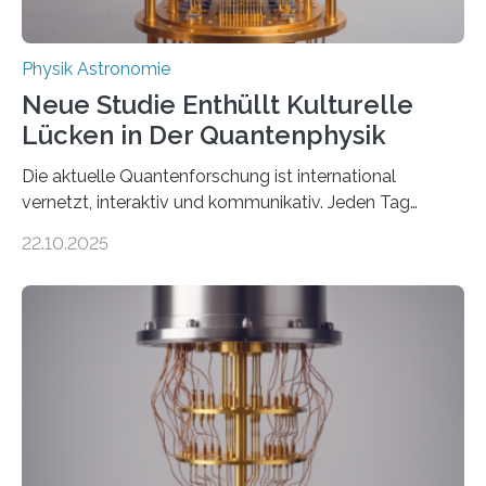
Physik Astronomie
Neue Studie Enthüllt Kulturelle
Lücken in Der Quantenphysik
Die aktuelle Quantenforschung ist international
vernetzt, interaktiv und kommunikativ. Jeden Tag
erscheinen etwa 100 neue Publikationen zum Thema –
22.10.2025
oft von Autor*innen, die eng zusammenarbeiten. Neue
Entwicklungen werden rasch aufgenommen, meist
innerhalb von wenigen Wochen, und innovative Ideen
werden schnell weiterentwickelt. Dies ist der Alltag in
der Forschung der Quantentheorie, die dieses Jahr 100
Jahre alt geworden ist, weshalb die UNESCO 2025 zum
Internationalen Jahr der Quantenwissenschaft und -
technologie ausgerufen hat. Doch nun hat eine
internationale Forschungsgruppe um den