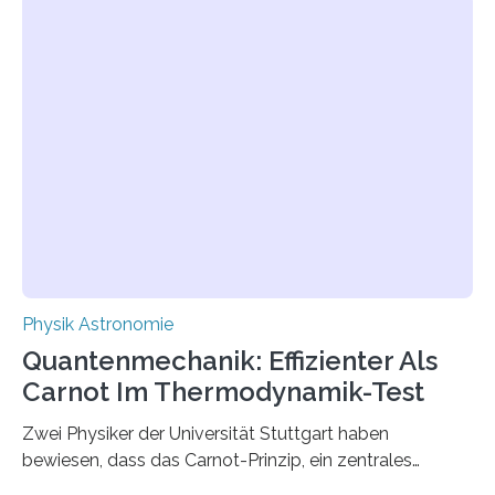
innerhalb von wenigen Wochen, und innovative Ideen
werden schnell weiterentwickelt. Dies ist der Alltag in
der Forschung der Quantentheorie, die dieses Jahr 100
Jahre alt geworden ist, weshalb die UNESCO 2025 zum
Internationalen Jahr der Quantenwissenschaft und -
technologie ausgerufen hat. Doch nun hat eine
internationale Forschungsgruppe um den
Quantenphysiker…
Physik Astronomie
Quantenmechanik: Effizienter Als
Carnot Im Thermodynamik-Test
Zwei Physiker der Universität Stuttgart haben
bewiesen, dass das Carnot-Prinzip, ein zentrales
Gesetz der Thermodynamik, nicht für Objekte in der