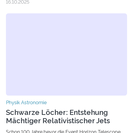
16.10.2025
Größenordnung von Atomen gilt, deren physikalische
Eigenschaften miteinander verknüpft sind (sogenannte
korrelierte Objekte). Diese Erkenntnis könnte zum
Beispiel die Entwicklung winziger, energieeffizienter
Quantenmotoren voranbringen. Das
Wissenschaftsjournal Science Advances veröffentlichte
die Herleitung. (DOI: 10.1126/sciadv.adw8462)
Verbrennungsmotoren oder Dampfturbinen sind
Wärmekraftmaschinen: Sie wandeln thermische
Energie in mechanische Bewegung um – oder anders
ausgedrückt, Wärme in Bewegung. In
quantenmechanischen Experimenten ist es in den…
Physik Astronomie
Schwarze Löcher: Entstehung
Mächtiger Relativistischer Jets
Schon 100 Jahre bevor die Event Horizon Telescope