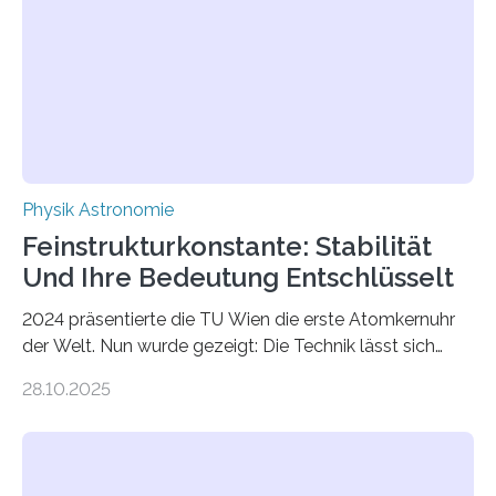
Physik Astronomie
Feinstrukturkonstante: Stabilität
Und Ihre Bedeutung Entschlüsselt
2024 präsentierte die TU Wien die erste Atomkernuhr
der Welt. Nun wurde gezeigt: Die Technik lässt sich
auch einsetzen, um ungelösten Fragen der
28.10.2025
fundamentalen Physik nachzugehen. Thorium-
Atomkerne lassen sich für ganz spezielle Präzisions-
Messungen verwenden. Das hatte man jahrzehntelang
vermutet, weltweit war nach den passenden