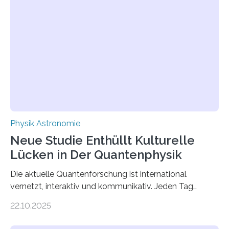
Atomkern-Zuständen gesucht worden, 2024 gelang
einem Team der TU Wien mit Unterstützung
internationaler Partner der entscheidende Durchbruch:
Der lange diskutierte Thorium-Kernübergang wurde
gefunden. Kurz darauf konnte man zeigen, dass sich
Thorium tatsächlich nutzen lässt, um hochpräzise…
Physik Astronomie
Neue Studie Enthüllt Kulturelle
Lücken in Der Quantenphysik
Die aktuelle Quantenforschung ist international
vernetzt, interaktiv und kommunikativ. Jeden Tag
erscheinen etwa 100 neue Publikationen zum Thema –
22.10.2025
oft von Autor*innen, die eng zusammenarbeiten. Neue
Entwicklungen werden rasch aufgenommen, meist