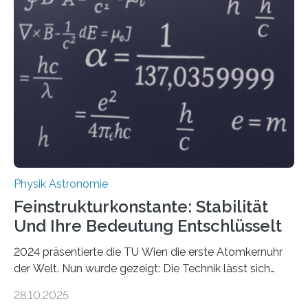
Physik Astronomie
Feinstrukturkonstante: Stabilität
Und Ihre Bedeutung Entschlüsselt
2024 präsentierte die TU Wien die erste Atomkernuhr
der Welt. Nun wurde gezeigt: Die Technik lässt sich
auch einsetzen, um ungelösten Fragen der
28.10.2025
fundamentalen Physik nachzugehen. Thorium-