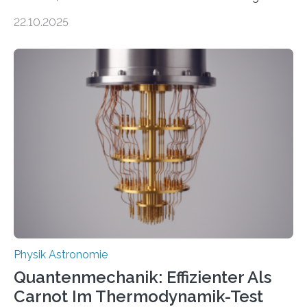
erscheinen etwa 100 neue Publikationen zum Thema –
22.10.2025
oft von Autor*innen, die eng zusammenarbeiten. Neue
Entwicklungen werden rasch aufgenommen, meist
innerhalb von wenigen Wochen, und innovative Ideen
werden schnell weiterentwickelt. Dies ist der Alltag in
der Forschung der Quantentheorie, die dieses Jahr 100
Jahre alt geworden ist, weshalb die UNESCO 2025 zum
Internationalen Jahr der Quantenwissenschaft und -
technologie ausgerufen hat. Doch nun hat eine
internationale Forschungsgruppe um den
Quantenphysiker…
Physik Astronomie
Quantenmechanik: Effizienter Als
Carnot Im Thermodynamik-Test