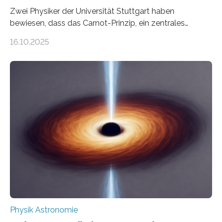
Zwei Physiker der Universität Stuttgart haben
bewiesen, dass das Carnot-Prinzip, ein zentrales
Gesetz der Thermodynamik, nicht für Objekte in der
16.10.2025
Größenordnung von Atomen gilt, deren physikalische
Eigenschaften miteinander verknüpft sind (sogenannte
korrelierte Objekte). Diese Erkenntnis könnte zum
Beispiel die Entwicklung winziger, energieeffizienter
Quantenmotoren voranbringen. Das
Wissenschaftsjournal Science Advances veröffentlichte
die Herleitung. (DOI: 10.1126/sciadv.adw8462)
Verbrennungsmotoren oder Dampfturbinen sind
Wärmekraftmaschinen: Sie wandeln thermische
Energie in mechanische Bewegung um – oder anders
ausgedrückt, Wärme in Bewegung. In
quantenmechanischen Experimenten ist es in den…
Physik Astronomie