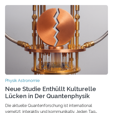
Atomkerne lassen sich für ganz spezielle Präzisions-
Messungen verwenden. Das hatte man jahrzehntelang
vermutet, weltweit war nach den passenden
Atomkern-Zuständen gesucht worden, 2024 gelang
einem Team der TU Wien mit Unterstützung
internationaler Partner der entscheidende Durchbruch:
Der lange diskutierte Thorium-Kernübergang wurde
gefunden. Kurz darauf konnte man zeigen, dass sich
Thorium tatsächlich nutzen lässt, um hochpräzise…
Physik Astronomie
Neue Studie Enthüllt Kulturelle
Lücken in Der Quantenphysik
Die aktuelle Quantenforschung ist international
vernetzt, interaktiv und kommunikativ. Jeden Tag