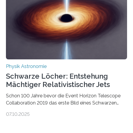
Wissenschaftsjournal Science Advances veröffentlichte
die Herleitung. (DOI: 10.1126/sciadv.adw8462)
Verbrennungsmotoren oder Dampfturbinen sind
Wärmekraftmaschinen: Sie wandeln thermische
Energie in mechanische Bewegung um – oder anders
ausgedrückt, Wärme in Bewegung. In
quantenmechanischen Experimenten ist es in den…
Physik Astronomie
Schwarze Löcher: Entstehung
Mächtiger Relativistischer Jets
Schon 100 Jahre bevor die Event Horizon Telescope
Collaboration 2019 das erste Bild eines Schwarzen
Lochs – im Herzen der Galaxie M87 – veröffentlichte,
07.10.2025
hatte der Astronom Heber Curtis einen seltsamen
Strahl entdeckt, der aus dem Zentrum der Galaxie
herauszeigt. Heute ist bekannt, dass es sich um den Jet