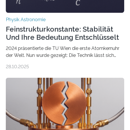
Physik Astronomie
Feinstrukturkonstante: Stabilität
Und Ihre Bedeutung Entschlüsselt
2024 präsentierte die TU Wien die erste Atomkernuhr
der Welt. Nun wurde gezeigt: Die Technik lässt sich
auch einsetzen, um ungelösten Fragen der
28.10.2025
fundamentalen Physik nachzugehen. Thorium-
Atomkerne lassen sich für ganz spezielle Präzisions-
Messungen verwenden. Das hatte man jahrzehntelang
vermutet, weltweit war nach den passenden
Atomkern-Zuständen gesucht worden, 2024 gelang
einem Team der TU Wien mit Unterstützung
internationaler Partner der entscheidende Durchbruch:
Der lange diskutierte Thorium-Kernübergang wurde
gefunden. Kurz darauf konnte man zeigen, dass sich