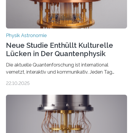
Thorium tatsächlich nutzen lässt, um hochpräzise…
Physik Astronomie
Neue Studie Enthüllt Kulturelle
Lücken in Der Quantenphysik
Die aktuelle Quantenforschung ist international
vernetzt, interaktiv und kommunikativ. Jeden Tag
erscheinen etwa 100 neue Publikationen zum Thema –
22.10.2025
oft von Autor*innen, die eng zusammenarbeiten. Neue
Entwicklungen werden rasch aufgenommen, meist
innerhalb von wenigen Wochen, und innovative Ideen
werden schnell weiterentwickelt. Dies ist der Alltag in
der Forschung der Quantentheorie, die dieses Jahr 100
Jahre alt geworden ist, weshalb die UNESCO 2025 zum
Internationalen Jahr der Quantenwissenschaft und -