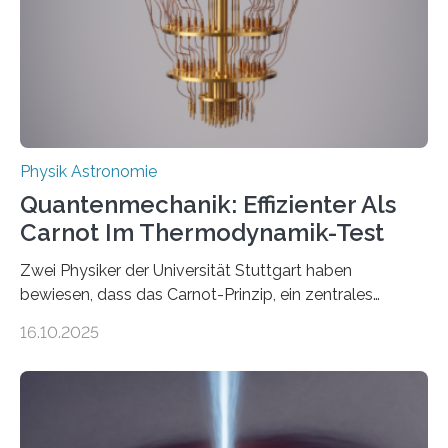
technologie ausgerufen hat. Doch nun hat eine
internationale Forschungsgruppe um den
Quantenphysiker…
Physik Astronomie
Quantenmechanik: Effizienter Als
Carnot Im Thermodynamik-Test
Zwei Physiker der Universität Stuttgart haben
bewiesen, dass das Carnot-Prinzip, ein zentrales
Gesetz der Thermodynamik, nicht für Objekte in der
16.10.2025
Größenordnung von Atomen gilt, deren physikalische
Eigenschaften miteinander verknüpft sind (sogenannte
korrelierte Objekte). Diese Erkenntnis könnte zum
Beispiel die Entwicklung winziger, energieeffizienter
Quantenmotoren voranbringen. Das