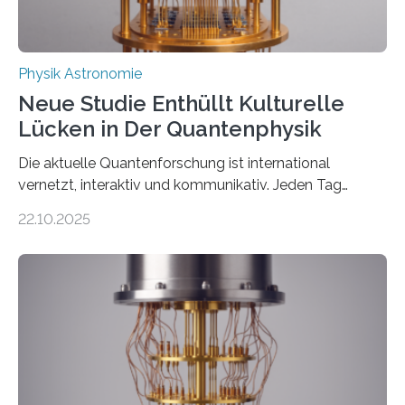
Physik Astronomie
Neue Studie Enthüllt Kulturelle
Lücken in Der Quantenphysik
Die aktuelle Quantenforschung ist international
vernetzt, interaktiv und kommunikativ. Jeden Tag
erscheinen etwa 100 neue Publikationen zum Thema –
22.10.2025
oft von Autor*innen, die eng zusammenarbeiten. Neue
Entwicklungen werden rasch aufgenommen, meist
innerhalb von wenigen Wochen, und innovative Ideen
werden schnell weiterentwickelt. Dies ist der Alltag in
der Forschung der Quantentheorie, die dieses Jahr 100
Jahre alt geworden ist, weshalb die UNESCO 2025 zum
Internationalen Jahr der Quantenwissenschaft und -
technologie ausgerufen hat. Doch nun hat eine
internationale Forschungsgruppe um den