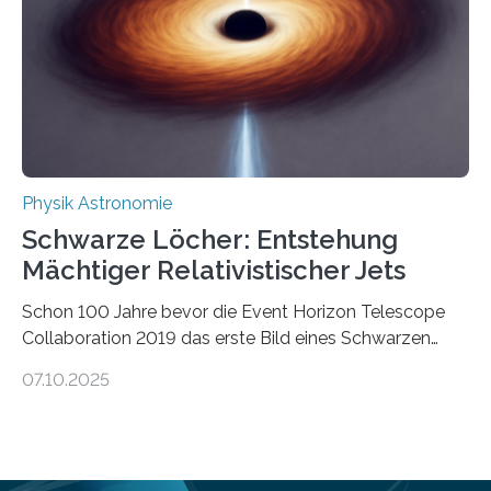
die Herleitung. (DOI: 10.1126/sciadv.adw8462)
Verbrennungsmotoren oder Dampfturbinen sind
Wärmekraftmaschinen: Sie wandeln thermische
Energie in mechanische Bewegung um – oder anders
ausgedrückt, Wärme in Bewegung. In
quantenmechanischen Experimenten ist es in den…
Physik Astronomie
Schwarze Löcher: Entstehung
Mächtiger Relativistischer Jets
Schon 100 Jahre bevor die Event Horizon Telescope
Collaboration 2019 das erste Bild eines Schwarzen
Lochs – im Herzen der Galaxie M87 – veröffentlichte,
07.10.2025
hatte der Astronom Heber Curtis einen seltsamen
Strahl entdeckt, der aus dem Zentrum der Galaxie
herauszeigt. Heute ist bekannt, dass es sich um den Jet
des Schwarzen Lochs M87* handelt. Solche Jets