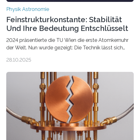
Physik Astronomie
Feinstrukturkonstante: Stabilität
Und Ihre Bedeutung Entschlüsselt
2024 präsentierte die TU Wien die erste Atomkernuhr
der Welt. Nun wurde gezeigt: Die Technik lässt sich
auch einsetzen, um ungelösten Fragen der
28.10.2025
fundamentalen Physik nachzugehen. Thorium-
Atomkerne lassen sich für ganz spezielle Präzisions-
Messungen verwenden. Das hatte man jahrzehntelang
vermutet, weltweit war nach den passenden
Atomkern-Zuständen gesucht worden, 2024 gelang
einem Team der TU Wien mit Unterstützung
internationaler Partner der entscheidende Durchbruch:
Der lange diskutierte Thorium-Kernübergang wurde
gefunden. Kurz darauf konnte man zeigen, dass sich
Thorium tatsächlich nutzen lässt, um hochpräzise…