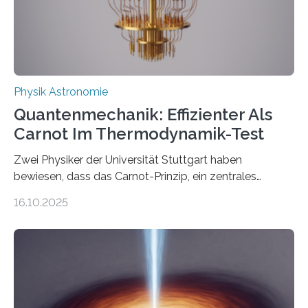
Quantenphysiker…
Physik Astronomie
Quantenmechanik: Effizienter Als
Carnot Im Thermodynamik-Test
Zwei Physiker der Universität Stuttgart haben
bewiesen, dass das Carnot-Prinzip, ein zentrales
Gesetz der Thermodynamik, nicht für Objekte in der
16.10.2025
Größenordnung von Atomen gilt, deren physikalische
Eigenschaften miteinander verknüpft sind (sogenannte
korrelierte Objekte). Diese Erkenntnis könnte zum
Beispiel die Entwicklung winziger, energieeffizienter
Quantenmotoren voranbringen. Das
Wissenschaftsjournal Science Advances veröffentlichte