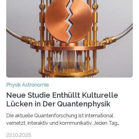
vermutet, weltweit war nach den passenden
Atomkern-Zuständen gesucht worden, 2024 gelang
einem Team der TU Wien mit Unterstützung
internationaler Partner der entscheidende Durchbruch:
Der lange diskutierte Thorium-Kernübergang wurde
gefunden. Kurz darauf konnte man zeigen, dass sich
Thorium tatsächlich nutzen lässt, um hochpräzise…
Physik Astronomie
Neue Studie Enthüllt Kulturelle
Lücken in Der Quantenphysik
Die aktuelle Quantenforschung ist international
vernetzt, interaktiv und kommunikativ. Jeden Tag
erscheinen etwa 100 neue Publikationen zum Thema –
22.10.2025
oft von Autor*innen, die eng zusammenarbeiten. Neue