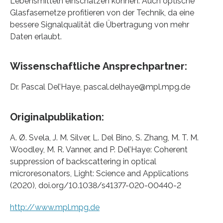
Lebensmitteln einschätzen können. Auch optische
Glasfasernetze profitieren von der Technik, da eine
bessere Signalqualität die Übertragung von mehr
Daten erlaubt.
Wissenschaftliche Ansprechpartner:
Dr. Pascal Del’Haye, pascal.delhaye@mpl.mpg.de
Originalpublikation:
A. Ø. Svela, J. M. Silver, L. Del Bino, S. Zhang, M. T. M.
Woodley, M. R. Vanner, and P. Del’Haye: Coherent
suppression of backscattering in optical
microresonators, Light: Science and Applications
(2020), doi.org/10.1038/s41377-020-00440-2
http://www.mpl.mpg.de