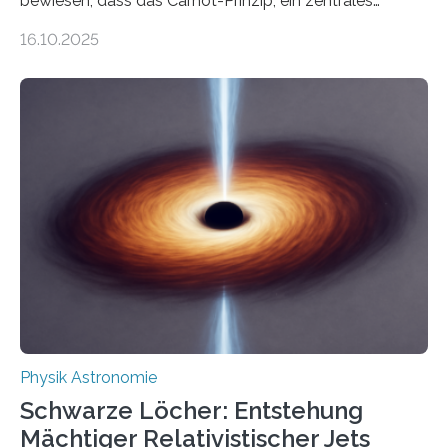
bewiesen, dass das Carnot-Prinzip, ein zentrales
Gesetz der Thermodynamik, nicht für Objekte in der
16.10.2025
Größenordnung von Atomen gilt, deren physikalische
Eigenschaften miteinander verknüpft sind (sogenannte
korrelierte Objekte). Diese Erkenntnis könnte zum
Beispiel die Entwicklung winziger, energieeffizienter
Quantenmotoren voranbringen. Das
Wissenschaftsjournal Science Advances veröffentlichte
die Herleitung. (DOI: 10.1126/sciadv.adw8462)
Verbrennungsmotoren oder Dampfturbinen sind
Wärmekraftmaschinen: Sie wandeln thermische
Energie in mechanische Bewegung um – oder anders
ausgedrückt, Wärme in Bewegung. In
quantenmechanischen Experimenten ist es in den…
Physik Astronomie
Schwarze Löcher: Entstehung
Mächtiger Relativistischer Jets