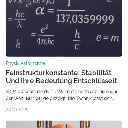
Physik Astronomie
Feinstrukturkonstante: Stabilität
Und Ihre Bedeutung Entschlüsselt
2024 präsentierte die TU Wien die erste Atomkernuhr
der Welt. Nun wurde gezeigt: Die Technik lässt sich
auch einsetzen, um ungelösten Fragen der
28.10.2025
fundamentalen Physik nachzugehen. Thorium-
Atomkerne lassen sich für ganz spezielle Präzisions-
Messungen verwenden. Das hatte man jahrzehntelang