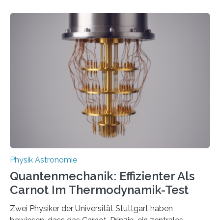
Entwicklungen werden rasch aufgenommen, meist
innerhalb von wenigen Wochen, und innovative Ideen
werden schnell weiterentwickelt. Dies ist der Alltag in
der Forschung der Quantentheorie, die dieses Jahr 100
Jahre alt geworden ist, weshalb die UNESCO 2025 zum
Internationalen Jahr der Quantenwissenschaft und -
technologie ausgerufen hat. Doch nun hat eine
internationale Forschungsgruppe um den
Quantenphysiker…
Physik Astronomie
Quantenmechanik: Effizienter Als
Carnot Im Thermodynamik-Test
Zwei Physiker der Universität Stuttgart haben