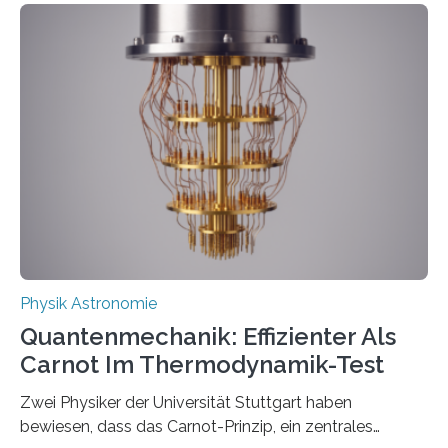
innerhalb von wenigen Wochen, und innovative Ideen
werden schnell weiterentwickelt. Dies ist der Alltag in
der Forschung der Quantentheorie, die dieses Jahr 100
Jahre alt geworden ist, weshalb die UNESCO 2025 zum
Internationalen Jahr der Quantenwissenschaft und -
technologie ausgerufen hat. Doch nun hat eine
internationale Forschungsgruppe um den
Quantenphysiker…
Physik Astronomie
Quantenmechanik: Effizienter Als
Carnot Im Thermodynamik-Test
Zwei Physiker der Universität Stuttgart haben
bewiesen, dass das Carnot-Prinzip, ein zentrales