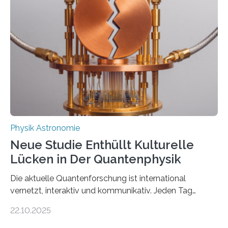
Atomkern-Zuständen gesucht worden, 2024 gelang
einem Team der TU Wien mit Unterstützung
internationaler Partner der entscheidende Durchbruch:
Der lange diskutierte Thorium-Kernübergang wurde
gefunden. Kurz darauf konnte man zeigen, dass sich
Thorium tatsächlich nutzen lässt, um hochpräzise…
Physik Astronomie
Neue Studie Enthüllt Kulturelle
Lücken in Der Quantenphysik
Die aktuelle Quantenforschung ist international
vernetzt, interaktiv und kommunikativ. Jeden Tag
erscheinen etwa 100 neue Publikationen zum Thema –
22.10.2025
oft von Autor*innen, die eng zusammenarbeiten. Neue
Entwicklungen werden rasch aufgenommen, meist