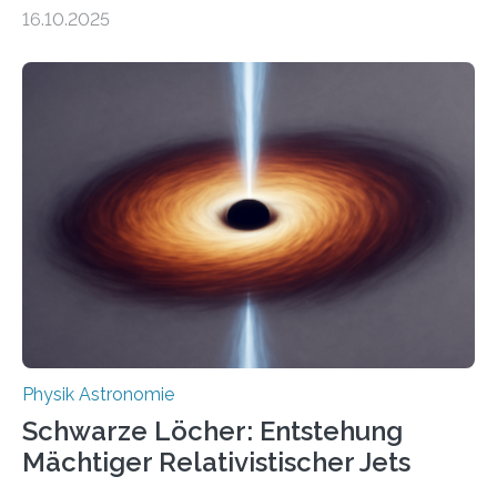
Gesetz der Thermodynamik, nicht für Objekte in der
16.10.2025
Größenordnung von Atomen gilt, deren physikalische
Eigenschaften miteinander verknüpft sind (sogenannte
korrelierte Objekte). Diese Erkenntnis könnte zum
Beispiel die Entwicklung winziger, energieeffizienter
Quantenmotoren voranbringen. Das
Wissenschaftsjournal Science Advances veröffentlichte
die Herleitung. (DOI: 10.1126/sciadv.adw8462)
Verbrennungsmotoren oder Dampfturbinen sind
Wärmekraftmaschinen: Sie wandeln thermische
Energie in mechanische Bewegung um – oder anders
ausgedrückt, Wärme in Bewegung. In
quantenmechanischen Experimenten ist es in den…
Physik Astronomie
Schwarze Löcher: Entstehung
Mächtiger Relativistischer Jets