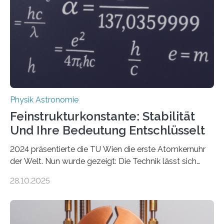
Physik Astronomie
Feinstrukturkonstante: Stabilität
Und Ihre Bedeutung Entschlüsselt
2024 präsentierte die TU Wien die erste Atomkernuhr
der Welt. Nun wurde gezeigt: Die Technik lässt sich
auch einsetzen, um ungelösten Fragen der
28.10.2025
fundamentalen Physik nachzugehen. Thorium-
Atomkerne lassen sich für ganz spezielle Präzisions-
Messungen verwenden. Das hatte man jahrzehntelang
vermutet, weltweit war nach den passenden