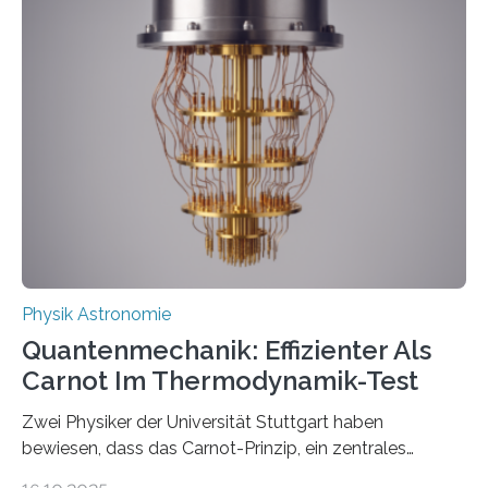
innerhalb von wenigen Wochen, und innovative Ideen
werden schnell weiterentwickelt. Dies ist der Alltag in
der Forschung der Quantentheorie, die dieses Jahr 100
Jahre alt geworden ist, weshalb die UNESCO 2025 zum
Internationalen Jahr der Quantenwissenschaft und -
technologie ausgerufen hat. Doch nun hat eine
internationale Forschungsgruppe um den
Quantenphysiker…
Physik Astronomie
Quantenmechanik: Effizienter Als
Carnot Im Thermodynamik-Test
Zwei Physiker der Universität Stuttgart haben
bewiesen, dass das Carnot-Prinzip, ein zentrales
Gesetz der Thermodynamik, nicht für Objekte in der