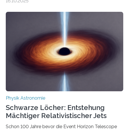
16.10.2025
Größenordnung von Atomen gilt, deren physikalische
Eigenschaften miteinander verknüpft sind (sogenannte
korrelierte Objekte). Diese Erkenntnis könnte zum
Beispiel die Entwicklung winziger, energieeffizienter
Quantenmotoren voranbringen. Das
Wissenschaftsjournal Science Advances veröffentlichte
die Herleitung. (DOI: 10.1126/sciadv.adw8462)
Verbrennungsmotoren oder Dampfturbinen sind
Wärmekraftmaschinen: Sie wandeln thermische
Energie in mechanische Bewegung um – oder anders
ausgedrückt, Wärme in Bewegung. In
quantenmechanischen Experimenten ist es in den…
Physik Astronomie
Schwarze Löcher: Entstehung
Mächtiger Relativistischer Jets
Schon 100 Jahre bevor die Event Horizon Telescope