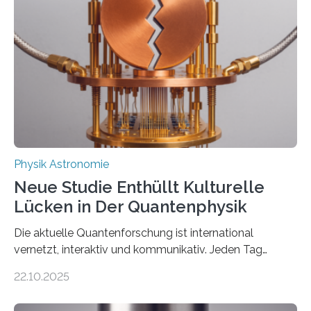
Atomkern-Zuständen gesucht worden, 2024 gelang
einem Team der TU Wien mit Unterstützung
internationaler Partner der entscheidende Durchbruch:
Der lange diskutierte Thorium-Kernübergang wurde
gefunden. Kurz darauf konnte man zeigen, dass sich
Thorium tatsächlich nutzen lässt, um hochpräzise…
Physik Astronomie
Neue Studie Enthüllt Kulturelle
Lücken in Der Quantenphysik
Die aktuelle Quantenforschung ist international
vernetzt, interaktiv und kommunikativ. Jeden Tag
erscheinen etwa 100 neue Publikationen zum Thema –
22.10.2025
oft von Autor*innen, die eng zusammenarbeiten. Neue
Entwicklungen werden rasch aufgenommen, meist