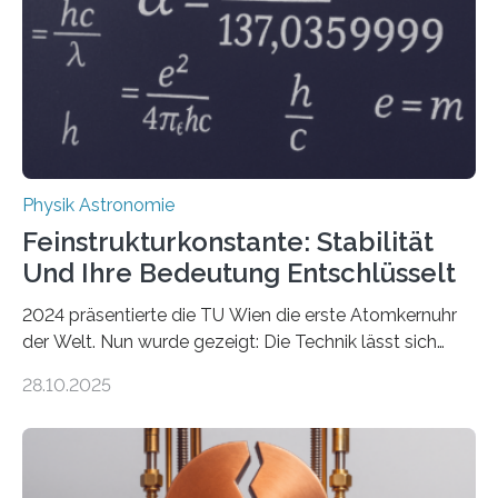
Physik Astronomie
Feinstrukturkonstante: Stabilität
Und Ihre Bedeutung Entschlüsselt
2024 präsentierte die TU Wien die erste Atomkernuhr
der Welt. Nun wurde gezeigt: Die Technik lässt sich
auch einsetzen, um ungelösten Fragen der
28.10.2025
fundamentalen Physik nachzugehen. Thorium-
Atomkerne lassen sich für ganz spezielle Präzisions-
Messungen verwenden. Das hatte man jahrzehntelang
vermutet, weltweit war nach den passenden