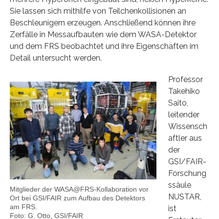
Sie lassen sich mithilfe von Teilchenkollisionen an
Beschleunigern erzeugen. Anschließend können ihre
Zerfälle in Messaufbauten wie dem WASA-Detektor
und dem FRS beobachtet und ihre Eigenschaften im
Detail untersucht werden.
Professor
Takehiko
Saito,
leitender
Wissensch
aftler aus
der
GSI/FAIR-
Forschung
ssäule
Mitglieder der WASA@FRS-Kollaboration vor
NUSTAR,
Ort bei GSI/FAIR zum Aufbau des Detektors
am FRS.
ist
Foto: G. Otto, GSI/FAIR