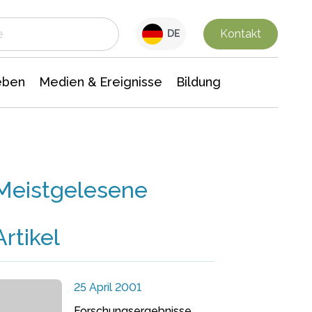
 Leben
Medien & Ereignisse
Interdisziplinäre Forschung
Veranstaltungsnachrichten
n Chemie
Gesellschaftswissenschaften
Kontakt
DE
eben
Medien & Ereignisse
Bildung
Meistgelesene
Artikel
25 April 2001
Forschungsergebnisse