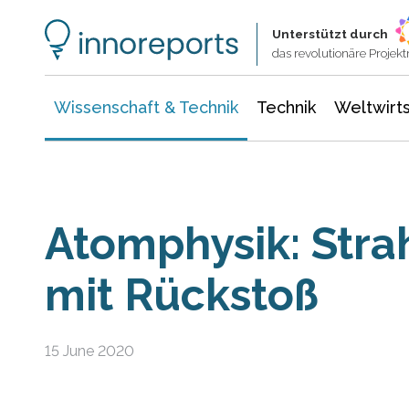
Wissenschaft & Technik
Informationstechnologie
Energie & Elektrotechnik
Unterstützt durch
das revolutionäre Proje
Wissenschaft & Technik
Technik
Weltwirts
Atomphysik: Str
mit Rückstoß
15 June 2020