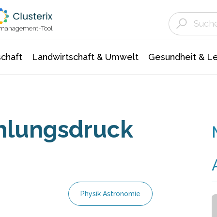
Landwirtschaft & Umwelt
Gesundheit &
Agrar- Forstwissenschaften
Unternehmensmeldungen
Biowissenschafte
Ökologie Umwelt- Naturschutz
ktmanagement-Tool
chaft
Landwirtschaft & Umwelt
Gesundheit & L
ahlungsdruck
Physik Astronomie