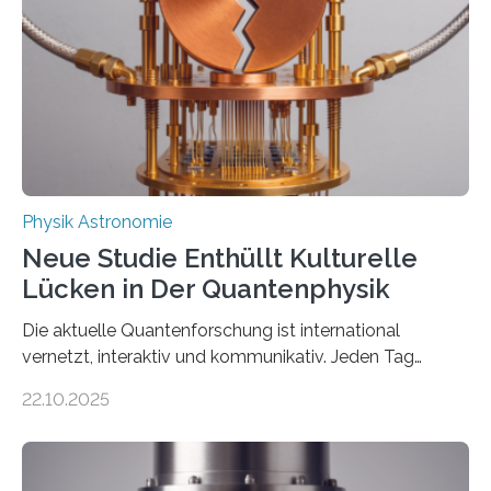
internationaler Partner der entscheidende Durchbruch:
Der lange diskutierte Thorium-Kernübergang wurde
gefunden. Kurz darauf konnte man zeigen, dass sich
Thorium tatsächlich nutzen lässt, um hochpräzise…
Physik Astronomie
Neue Studie Enthüllt Kulturelle
Lücken in Der Quantenphysik
Die aktuelle Quantenforschung ist international
vernetzt, interaktiv und kommunikativ. Jeden Tag
erscheinen etwa 100 neue Publikationen zum Thema –
22.10.2025
oft von Autor*innen, die eng zusammenarbeiten. Neue
Entwicklungen werden rasch aufgenommen, meist
innerhalb von wenigen Wochen, und innovative Ideen
werden schnell weiterentwickelt. Dies ist der Alltag in