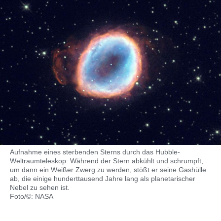
Aufnahme eines sterbenden Sterns durch das Hubble-
Weltraumteleskop: Während der Stern abkühlt und schrumpft,
um dann ein Weißer Zwerg zu werden, stößt er seine Gashülle
ab, die einige hunderttausend Jahre lang als planetarischer
Nebel zu sehen ist.
Foto/©: NASA