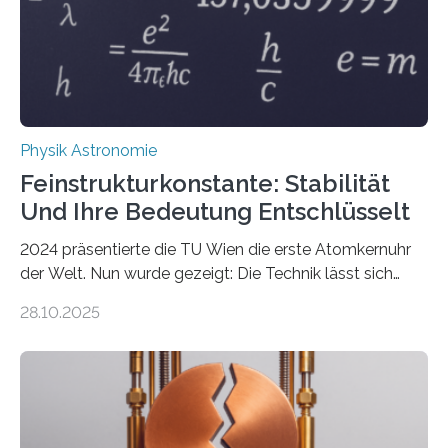
Physik Astronomie
Feinstrukturkonstante: Stabilität
Und Ihre Bedeutung Entschlüsselt
2024 präsentierte die TU Wien die erste Atomkernuhr
der Welt. Nun wurde gezeigt: Die Technik lässt sich
auch einsetzen, um ungelösten Fragen der
28.10.2025
fundamentalen Physik nachzugehen. Thorium-
Atomkerne lassen sich für ganz spezielle Präzisions-
Messungen verwenden. Das hatte man jahrzehntelang
vermutet, weltweit war nach den passenden
Atomkern-Zuständen gesucht worden, 2024 gelang
einem Team der TU Wien mit Unterstützung