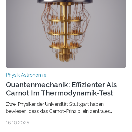
der Forschung der Quantentheorie, die dieses Jahr 100
Jahre alt geworden ist, weshalb die UNESCO 2025 zum
Internationalen Jahr der Quantenwissenschaft und -
technologie ausgerufen hat. Doch nun hat eine
internationale Forschungsgruppe um den
Quantenphysiker…
Physik Astronomie
Quantenmechanik: Effizienter Als
Carnot Im Thermodynamik-Test
Zwei Physiker der Universität Stuttgart haben
bewiesen, dass das Carnot-Prinzip, ein zentrales
Gesetz der Thermodynamik, nicht für Objekte in der
16.10.2025
Größenordnung von Atomen gilt, deren physikalische