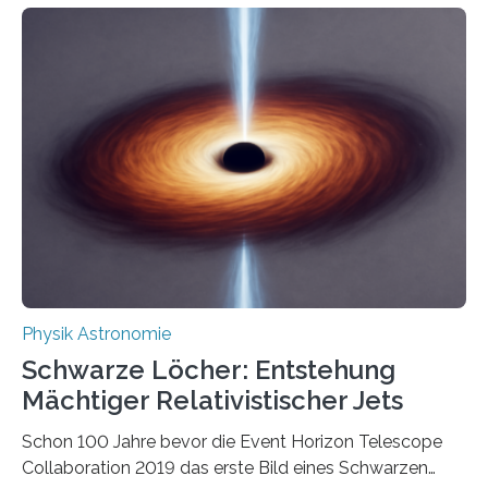
Eigenschaften miteinander verknüpft sind (sogenannte
korrelierte Objekte). Diese Erkenntnis könnte zum
Beispiel die Entwicklung winziger, energieeffizienter
Quantenmotoren voranbringen. Das
Wissenschaftsjournal Science Advances veröffentlichte
die Herleitung. (DOI: 10.1126/sciadv.adw8462)
Verbrennungsmotoren oder Dampfturbinen sind
Wärmekraftmaschinen: Sie wandeln thermische
Energie in mechanische Bewegung um – oder anders
ausgedrückt, Wärme in Bewegung. In
quantenmechanischen Experimenten ist es in den…
Physik Astronomie
Schwarze Löcher: Entstehung
Mächtiger Relativistischer Jets
Schon 100 Jahre bevor die Event Horizon Telescope
Collaboration 2019 das erste Bild eines Schwarzen