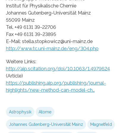
Institut für Physikalische Chemie
Johannes Gutenberg-Universität Mainz
55099 Mainz
Tel. +49 6131 39-22706
Fax +49 6131 39-23895
E-Mail: stella.stopkowicz@uni-mainz.de
http://www.tc.uni-mainz.de/eng/304.php
Weitere Links:
http://aip.scitation.org/doi/10.1063/1.4979624
(Article)
https://publishing.aip.org/publishing/journal-
highlights/new-method-can-model-ch…
Astrophysik
Atome
Johannes Gutenberg-Universität Mainz
Magnetfeld