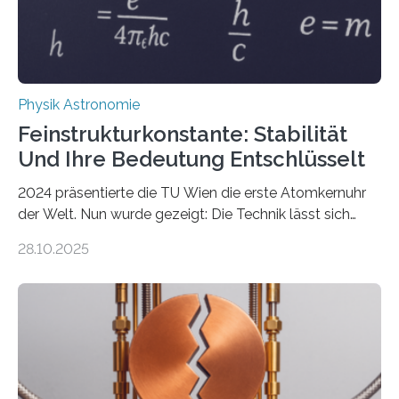
Physik Astronomie
Feinstrukturkonstante: Stabilität
Und Ihre Bedeutung Entschlüsselt
2024 präsentierte die TU Wien die erste Atomkernuhr
der Welt. Nun wurde gezeigt: Die Technik lässt sich
auch einsetzen, um ungelösten Fragen der
28.10.2025
fundamentalen Physik nachzugehen. Thorium-
Atomkerne lassen sich für ganz spezielle Präzisions-
Messungen verwenden. Das hatte man jahrzehntelang
vermutet, weltweit war nach den passenden
Atomkern-Zuständen gesucht worden, 2024 gelang
einem Team der TU Wien mit Unterstützung
internationaler Partner der entscheidende Durchbruch: