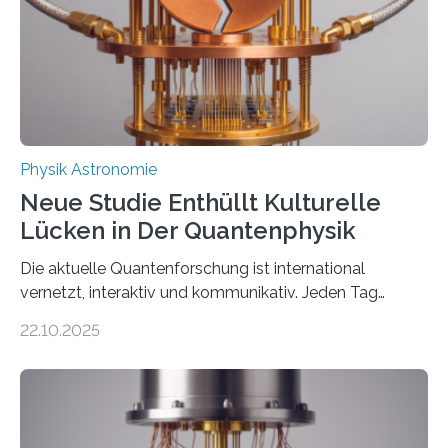
Der lange diskutierte Thorium-Kernübergang wurde
gefunden. Kurz darauf konnte man zeigen, dass sich
Thorium tatsächlich nutzen lässt, um hochpräzise…
Physik Astronomie
Neue Studie Enthüllt Kulturelle
Lücken in Der Quantenphysik
Die aktuelle Quantenforschung ist international
vernetzt, interaktiv und kommunikativ. Jeden Tag
erscheinen etwa 100 neue Publikationen zum Thema –
22.10.2025
oft von Autor*innen, die eng zusammenarbeiten. Neue
Entwicklungen werden rasch aufgenommen, meist
innerhalb von wenigen Wochen, und innovative Ideen
werden schnell weiterentwickelt. Dies ist der Alltag in
der Forschung der Quantentheorie, die dieses Jahr 100