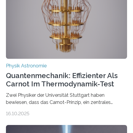
Jahre alt geworden ist, weshalb die UNESCO 2025 zum
Internationalen Jahr der Quantenwissenschaft und -
technologie ausgerufen hat. Doch nun hat eine
internationale Forschungsgruppe um den
Quantenphysiker…
Physik Astronomie
Quantenmechanik: Effizienter Als
Carnot Im Thermodynamik-Test
Zwei Physiker der Universität Stuttgart haben
bewiesen, dass das Carnot-Prinzip, ein zentrales
Gesetz der Thermodynamik, nicht für Objekte in der
16.10.2025
Größenordnung von Atomen gilt, deren physikalische
Eigenschaften miteinander verknüpft sind (sogenannte
korrelierte Objekte). Diese Erkenntnis könnte zum