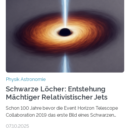
Beispiel die Entwicklung winziger, energieeffizienter
Quantenmotoren voranbringen. Das
Wissenschaftsjournal Science Advances veröffentlichte
die Herleitung. (DOI: 10.1126/sciadv.adw8462)
Verbrennungsmotoren oder Dampfturbinen sind
Wärmekraftmaschinen: Sie wandeln thermische
Energie in mechanische Bewegung um – oder anders
ausgedrückt, Wärme in Bewegung. In
quantenmechanischen Experimenten ist es in den…
Physik Astronomie
Schwarze Löcher: Entstehung
Mächtiger Relativistischer Jets
Schon 100 Jahre bevor die Event Horizon Telescope
Collaboration 2019 das erste Bild eines Schwarzen
Lochs – im Herzen der Galaxie M87 – veröffentlichte,
07.10.2025
hatte der Astronom Heber Curtis einen seltsamen