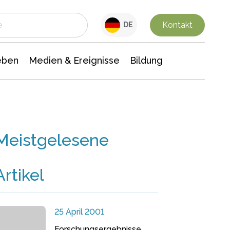
 Leben
Medien & Ereignisse
Interdisziplinäre Forschung
Veranstaltungsnachrichten
n Chemie
Gesellschaftswissenschaften
Kontakt
DE
eben
Medien & Ereignisse
Bildung
Meistgelesene
Artikel
25 April 2001
Forschungsergebnisse