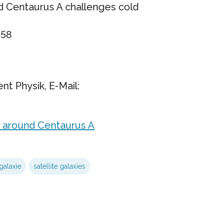
und Centaurus A challenges cold
858
nt Physik, E-Mail:
es around Centaurus A
galaxie
satellite galaxies