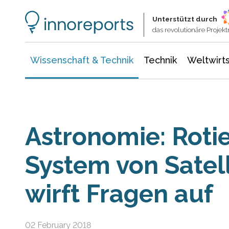
Wissenschaft & Technik
Informationstechnologie
Energie & Elektrotechnik
Unterstützt durch
das revolutionäre Proje
Wissenschaft & Technik
Technik
Weltwirts
Astronomie: Roti
System von Satel
wirft Fragen auf
02 February 2018