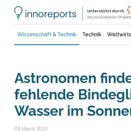
Wissenschaft & Technik
Informationstechnologie
Energie & Elektrotechnik
Unterstützt durch
das revolutionäre Proje
Wissenschaft & Technik
Technik
Weltwirts
Astronomen find
fehlende Bindegl
Wasser im Sonne
09 March 2023