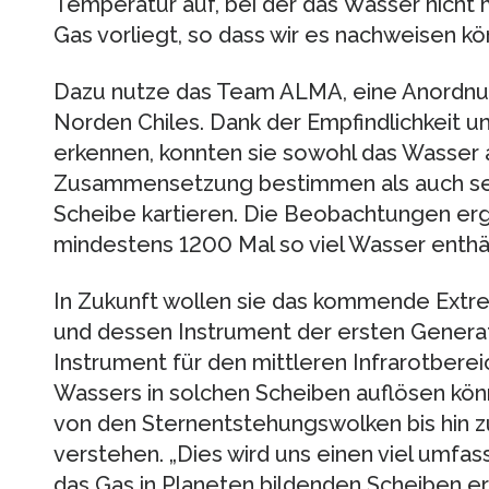
Temperatur auf, bei der das Wasser nicht m
Gas vorliegt, so dass wir es nachweisen kö
Dazu nutze das Team ALMA, eine Anordnu
Norden Chiles. Dank der Empfindlichkeit und
erkennen, konnten sie sowohl das Wasser 
Zusammensetzung bestimmen als auch sein
Scheibe kartieren. Die Beobachtungen erg
mindestens 1200 Mal so viel Wasser enthäl
In Zukunft wollen sie das kommende Extr
und dessen Instrument der ersten Generat
Instrument für den mittleren Infrarotberei
Wassers in solchen Scheiben auflösen k
von den Sternentstehungswolken bis hin
verstehen. „Dies wird uns einen viel umfas
das Gas in Planeten bildenden Scheiben e