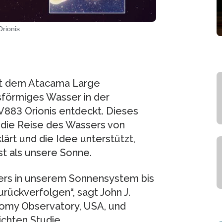
rionis
t dem Atacama Large
sförmiges Wasser in der
883 Orionis entdeckt. Dieses
 die Reise des Wassers von
ärt und die Idee unterstützt,
st als unsere Sonne.
sers in unserem Sonnensystem bis
urückverfolgen“, sagt John J.
nomy Observatory, USA, und
ichten Studie.