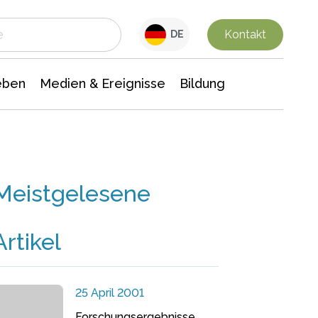
 Leben
Medien & Ereignisse
Interdisziplinäre Forschung
Veranstaltungsnachrichten
n Chemie
Gesellschaftswissenschaften
Kontakt
DE
eben
Medien & Ereignisse
Bildung
Meistgelesene
Artikel
25 April 2001
Forschungsergebnisse