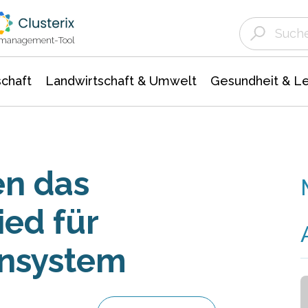
Landwirtschaft & Umwelt
Gesundheit &
Agrar- Forstwissenschaften
Unternehmensmeldungen
Biowissenschafte
Ökologie Umwelt- Naturschutz
ktmanagement-Tool
chaft
Landwirtschaft & Umwelt
Gesundheit & L
en das
ied für
nsystem