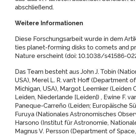
abschließend.
Weitere Informationen
Diese Forschungsarbeit wurde in dem Arti
ties planet-forming disks to comets and pro
Nature erscheint (doi: 10.1038/s41586-02
Das Team besteht aus John J. Tobin (Nati
USA), Merel L. R. van’t Hoff (Department o
Michigan, USA), Margot Leemker (Leiden O
Leiden, Niederlande [Leiden]) , Ewine F. v
Paneque-Carreño (Leiden; Europäische Süd
Furuya (Nationales Astronomisches Observ
Harsono (Institut für Astronomie, Nationale
Magnus V. Persson (Department of Space,