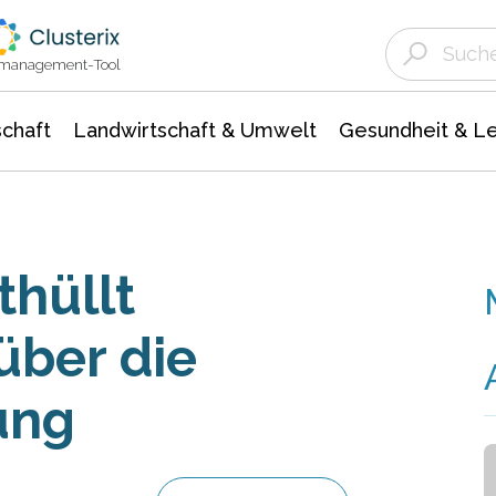
Landwirtschaft & Umwelt
Gesundheit &
Agrar- Forstwissenschaften
Unternehmensmeldungen
Biowissenschafte
Ökologie Umwelt- Naturschutz
ktmanagement-Tool
chaft
Landwirtschaft & Umwelt
Gesundheit & L
thüllt
über die
ung