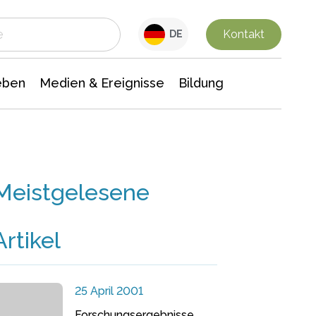
 Leben
Medien & Ereignisse
Interdisziplinäre Forschung
Veranstaltungsnachrichten
n Chemie
Gesellschaftswissenschaften
Kontakt
DE
eben
Medien & Ereignisse
Bildung
Meistgelesene
Artikel
25 April 2001
Forschungsergebnisse