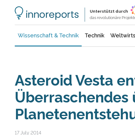
Wissenschaft & Technik
Informationstechnologie
Energie & Elektrotechnik
Unterstützt durch
das revolutionäre Proje
Wissenschaft & Technik
Technik
Weltwirts
Asteroid Vesta en
Überraschendes 
Planetenentsteh
17 July 2014