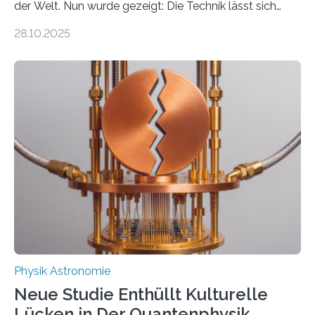
der Welt. Nun wurde gezeigt: Die Technik lässt sich
auch einsetzen, um ungelösten Fragen der
28.10.2025
fundamentalen Physik nachzugehen. Thorium-
Atomkerne lassen sich für ganz spezielle Präzisions-
Messungen verwenden. Das hatte man jahrzehntelang
vermutet, weltweit war nach den passenden
Atomkern-Zuständen gesucht worden, 2024 gelang
einem Team der TU Wien mit Unterstützung
internationaler Partner der entscheidende Durchbruch:
Der lange diskutierte Thorium-Kernübergang wurde
gefunden. Kurz darauf konnte man zeigen, dass sich
Thorium tatsächlich nutzen lässt, um hochpräzise…
Physik Astronomie
Neue Studie Enthüllt Kulturelle
Lücken in Der Quantenphysik