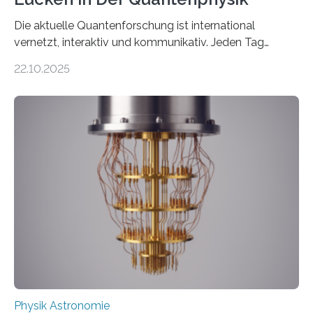
Die aktuelle Quantenforschung ist international
vernetzt, interaktiv und kommunikativ. Jeden Tag
erscheinen etwa 100 neue Publikationen zum Thema –
22.10.2025
oft von Autor*innen, die eng zusammenarbeiten. Neue
Entwicklungen werden rasch aufgenommen, meist
innerhalb von wenigen Wochen, und innovative Ideen
werden schnell weiterentwickelt. Dies ist der Alltag in
der Forschung der Quantentheorie, die dieses Jahr 100
Jahre alt geworden ist, weshalb die UNESCO 2025 zum
Internationalen Jahr der Quantenwissenschaft und -
technologie ausgerufen hat. Doch nun hat eine
internationale Forschungsgruppe um den
Quantenphysiker…
Physik Astronomie