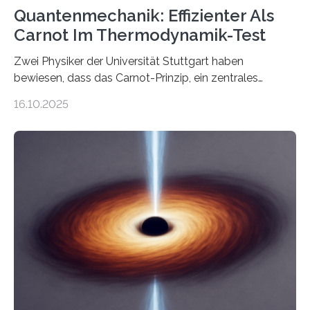
Quantenmechanik: Effizienter Als
Carnot Im Thermodynamik-Test
Zwei Physiker der Universität Stuttgart haben
bewiesen, dass das Carnot-Prinzip, ein zentrales
Gesetz der Thermodynamik, nicht für Objekte in der
16.10.2025
Größenordnung von Atomen gilt, deren physikalische
Eigenschaften miteinander verknüpft sind (sogenannte
korrelierte Objekte). Diese Erkenntnis könnte zum
Beispiel die Entwicklung winziger, energieeffizienter
Quantenmotoren voranbringen. Das
Wissenschaftsjournal Science Advances veröffentlichte
die Herleitung. (DOI: 10.1126/sciadv.adw8462)
Verbrennungsmotoren oder Dampfturbinen sind
Wärmekraftmaschinen: Sie wandeln thermische
Energie in mechanische Bewegung um – oder anders
ausgedrückt, Wärme in Bewegung. In
quantenmechanischen Experimenten ist es in den…