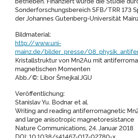
betrieben. Finanziert wurde die Studie du
Sonderforschungsbereich SFB/TRR 173 Spi
der Johannes Gutenberg-Universität Mainz
Bildmaterial:
http://www.uni-
mainz.de/bilder_presse/08_physik_antif
Kristallstruktur von Mn2Au mit antiferro
magnetischen Momenten
Abb./©: Libor Šmejkal JGU
Veröffentlichung:
Stanislav Yu. Bodnar et al.
Writing and reading antiferromagnetic Mn
and large anisotropic magnetoresistance
Nature Communications, 24. Januar 2018
DOI: 10.1038/s41467-017-02780-x