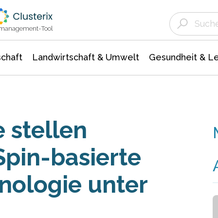
Landwirtschaft & Umwelt
Gesundheit &
Agrar- Forstwissenschaften
Unternehmensmeldungen
Biowissenschafte
Ökologie Umwelt- Naturschutz
ktmanagement-Tool
chaft
Landwirtschaft & Umwelt
Gesundheit & L
 stellen
 Spin-basierte
nologie unter