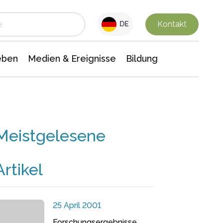
 Leben
Medien & Ereignisse
Interdisziplinäre Forschung
Veranstaltungsnachrichten
n Chemie
Gesellschaftswissenschaften
Kontakt
DE
eben
Medien & Ereignisse
Bildung
Meistgelesene
Artikel
25 April 2001
Forschungsergebnisse