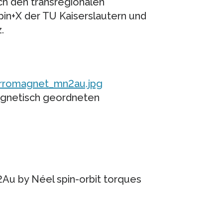
rch den transregionalen
n+X der TU Kaiserslautern und
.
erromagnet_mn2au.jpg
magnetisch geordneten
2Au by Néel spin-orbit torques