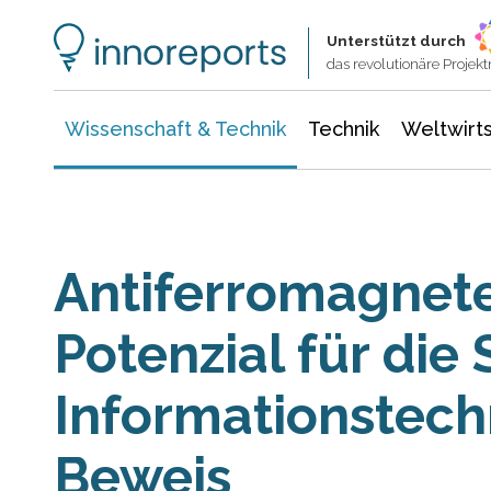
Wissenschaft & Technik
Informationstechnologie
Energie & Elektrotechnik
Unterstützt durch
das revolutionäre Proje
Wissenschaft & Technik
Technik
Weltwirts
Antiferromagnete
Potenzial für die
Informationstech
Beweis