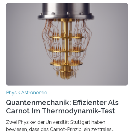
Entwicklungen werden rasch aufgenommen, meist
innerhalb von wenigen Wochen, und innovative Ideen
werden schnell weiterentwickelt. Dies ist der Alltag in
der Forschung der Quantentheorie, die dieses Jahr 100
Jahre alt geworden ist, weshalb die UNESCO 2025 zum
Internationalen Jahr der Quantenwissenschaft und -
technologie ausgerufen hat. Doch nun hat eine
internationale Forschungsgruppe um den
Quantenphysiker…
Physik Astronomie
Quantenmechanik: Effizienter Als
Carnot Im Thermodynamik-Test
Zwei Physiker der Universität Stuttgart haben
bewiesen, dass das Carnot-Prinzip, ein zentrales