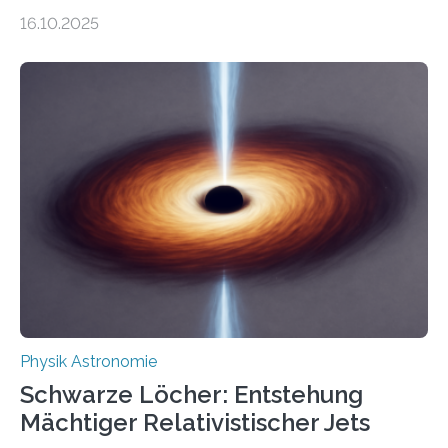
Gesetz der Thermodynamik, nicht für Objekte in der
16.10.2025
Größenordnung von Atomen gilt, deren physikalische
Eigenschaften miteinander verknüpft sind (sogenannte
korrelierte Objekte). Diese Erkenntnis könnte zum
Beispiel die Entwicklung winziger, energieeffizienter
Quantenmotoren voranbringen. Das
Wissenschaftsjournal Science Advances veröffentlichte
die Herleitung. (DOI: 10.1126/sciadv.adw8462)
Verbrennungsmotoren oder Dampfturbinen sind
Wärmekraftmaschinen: Sie wandeln thermische
Energie in mechanische Bewegung um – oder anders
ausgedrückt, Wärme in Bewegung. In
quantenmechanischen Experimenten ist es in den…
Physik Astronomie
Schwarze Löcher: Entstehung
Mächtiger Relativistischer Jets