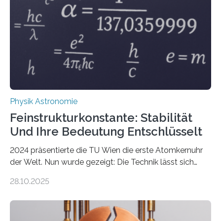
Physik Astronomie
Feinstrukturkonstante: Stabilität
Und Ihre Bedeutung Entschlüsselt
2024 präsentierte die TU Wien die erste Atomkernuhr
der Welt. Nun wurde gezeigt: Die Technik lässt sich
auch einsetzen, um ungelösten Fragen der
28.10.2025
fundamentalen Physik nachzugehen. Thorium-
Atomkerne lassen sich für ganz spezielle Präzisions-
Messungen verwenden. Das hatte man jahrzehntelang