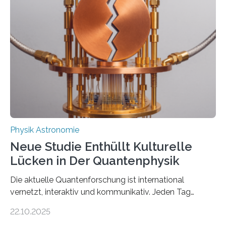
vermutet, weltweit war nach den passenden
Atomkern-Zuständen gesucht worden, 2024 gelang
einem Team der TU Wien mit Unterstützung
internationaler Partner der entscheidende Durchbruch:
Der lange diskutierte Thorium-Kernübergang wurde
gefunden. Kurz darauf konnte man zeigen, dass sich
Thorium tatsächlich nutzen lässt, um hochpräzise…
Physik Astronomie
Neue Studie Enthüllt Kulturelle
Lücken in Der Quantenphysik
Die aktuelle Quantenforschung ist international
vernetzt, interaktiv und kommunikativ. Jeden Tag
erscheinen etwa 100 neue Publikationen zum Thema –
22.10.2025
oft von Autor*innen, die eng zusammenarbeiten. Neue