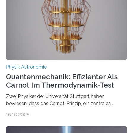
Jahre alt geworden ist, weshalb die UNESCO 2025 zum
Internationalen Jahr der Quantenwissenschaft und -
technologie ausgerufen hat. Doch nun hat eine
internationale Forschungsgruppe um den
Quantenphysiker…
Physik Astronomie
Quantenmechanik: Effizienter Als
Carnot Im Thermodynamik-Test
Zwei Physiker der Universität Stuttgart haben
bewiesen, dass das Carnot-Prinzip, ein zentrales
Gesetz der Thermodynamik, nicht für Objekte in der
16.10.2025
Größenordnung von Atomen gilt, deren physikalische
Eigenschaften miteinander verknüpft sind (sogenannte
korrelierte Objekte). Diese Erkenntnis könnte zum