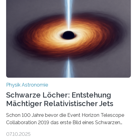
Beispiel die Entwicklung winziger, energieeffizienter
Quantenmotoren voranbringen. Das
Wissenschaftsjournal Science Advances veröffentlichte
die Herleitung. (DOI: 10.1126/sciadv.adw8462)
Verbrennungsmotoren oder Dampfturbinen sind
Wärmekraftmaschinen: Sie wandeln thermische
Energie in mechanische Bewegung um – oder anders
ausgedrückt, Wärme in Bewegung. In
quantenmechanischen Experimenten ist es in den…
Physik Astronomie
Schwarze Löcher: Entstehung
Mächtiger Relativistischer Jets
Schon 100 Jahre bevor die Event Horizon Telescope
Collaboration 2019 das erste Bild eines Schwarzen
Lochs – im Herzen der Galaxie M87 – veröffentlichte,
07.10.2025