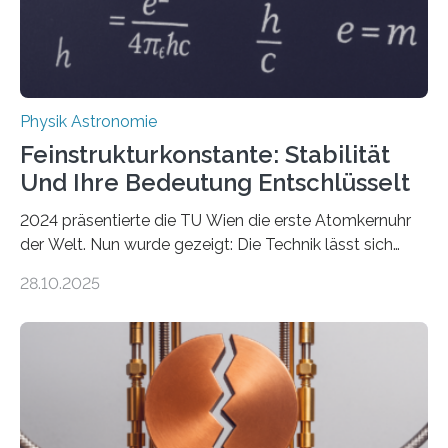
Physik Astronomie
Feinstrukturkonstante: Stabilität
Und Ihre Bedeutung Entschlüsselt
2024 präsentierte die TU Wien die erste Atomkernuhr
der Welt. Nun wurde gezeigt: Die Technik lässt sich
auch einsetzen, um ungelösten Fragen der
28.10.2025
fundamentalen Physik nachzugehen. Thorium-
Atomkerne lassen sich für ganz spezielle Präzisions-
Messungen verwenden. Das hatte man jahrzehntelang
vermutet, weltweit war nach den passenden
Atomkern-Zuständen gesucht worden, 2024 gelang
einem Team der TU Wien mit Unterstützung
internationaler Partner der entscheidende Durchbruch: