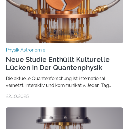
Der lange diskutierte Thorium-Kernübergang wurde
gefunden. Kurz darauf konnte man zeigen, dass sich
Thorium tatsächlich nutzen lässt, um hochpräzise…
Physik Astronomie
Neue Studie Enthüllt Kulturelle
Lücken in Der Quantenphysik
Die aktuelle Quantenforschung ist international
vernetzt, interaktiv und kommunikativ. Jeden Tag
erscheinen etwa 100 neue Publikationen zum Thema –
22.10.2025
oft von Autor*innen, die eng zusammenarbeiten. Neue
Entwicklungen werden rasch aufgenommen, meist
innerhalb von wenigen Wochen, und innovative Ideen
werden schnell weiterentwickelt. Dies ist der Alltag in
der Forschung der Quantentheorie, die dieses Jahr 100