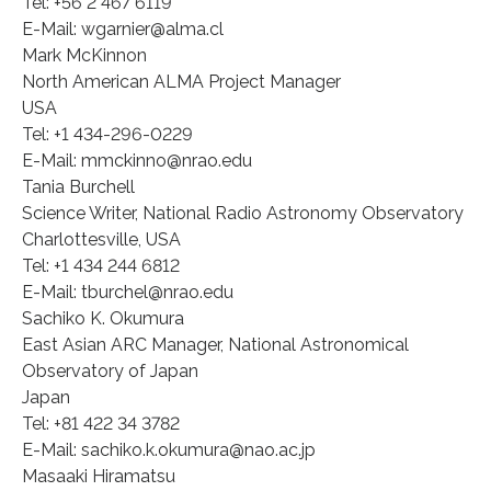
Tel: +56 2 467 6119
E-Mail: wgarnier@alma.cl
Mark McKinnon
North American ALMA Project Manager
USA
Tel: +1 434-296-0229
E-Mail: mmckinno@nrao.edu
Tania Burchell
Science Writer, National Radio Astronomy Observatory
Charlottesville, USA
Tel: +1 434 244 6812
E-Mail: tburchel@nrao.edu
Sachiko K. Okumura
East Asian ARC Manager, National Astronomical
Observatory of Japan
Japan
Tel: +81 422 34 3782
E-Mail: sachiko.k.okumura@nao.ac.jp
Masaaki Hiramatsu