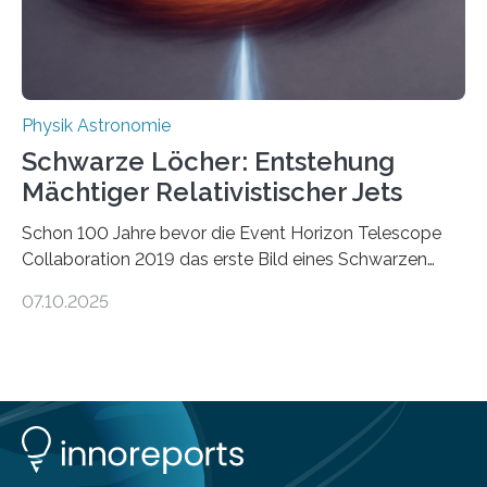
Energie in mechanische Bewegung um – oder anders
ausgedrückt, Wärme in Bewegung. In
quantenmechanischen Experimenten ist es in den…
Physik Astronomie
Schwarze Löcher: Entstehung
Mächtiger Relativistischer Jets
Schon 100 Jahre bevor die Event Horizon Telescope
Collaboration 2019 das erste Bild eines Schwarzen
Lochs – im Herzen der Galaxie M87 – veröffentlichte,
07.10.2025
hatte der Astronom Heber Curtis einen seltsamen
Strahl entdeckt, der aus dem Zentrum der Galaxie
herauszeigt. Heute ist bekannt, dass es sich um den Jet
des Schwarzen Lochs M87* handelt. Solche Jets
werden auch von anderen Schwarzen Löchern
ausgeschickt. Theoretische Astrophysiker der Goethe-
Universität haben jetzt einen numerischen Code