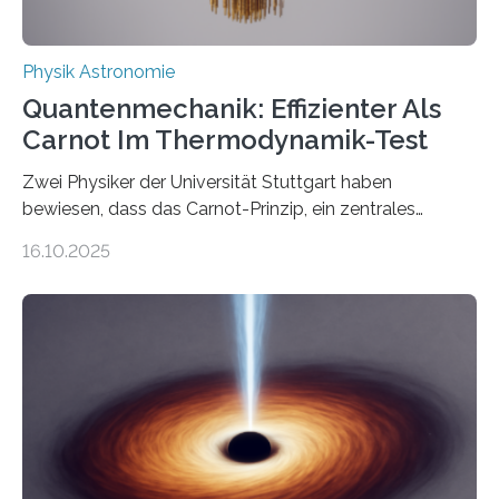
Physik Astronomie
Quantenmechanik: Effizienter Als
Carnot Im Thermodynamik-Test
Zwei Physiker der Universität Stuttgart haben
bewiesen, dass das Carnot-Prinzip, ein zentrales
Gesetz der Thermodynamik, nicht für Objekte in der
16.10.2025
Größenordnung von Atomen gilt, deren physikalische
Eigenschaften miteinander verknüpft sind (sogenannte
korrelierte Objekte). Diese Erkenntnis könnte zum
Beispiel die Entwicklung winziger, energieeffizienter
Quantenmotoren voranbringen. Das
Wissenschaftsjournal Science Advances veröffentlichte
die Herleitung. (DOI: 10.1126/sciadv.adw8462)
Verbrennungsmotoren oder Dampfturbinen sind
Wärmekraftmaschinen: Sie wandeln thermische