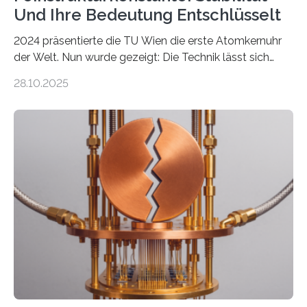
Und Ihre Bedeutung Entschlüsselt
2024 präsentierte die TU Wien die erste Atomkernuhr
der Welt. Nun wurde gezeigt: Die Technik lässt sich
auch einsetzen, um ungelösten Fragen der
28.10.2025
fundamentalen Physik nachzugehen. Thorium-
Atomkerne lassen sich für ganz spezielle Präzisions-
Messungen verwenden. Das hatte man jahrzehntelang
vermutet, weltweit war nach den passenden
Atomkern-Zuständen gesucht worden, 2024 gelang
einem Team der TU Wien mit Unterstützung
internationaler Partner der entscheidende Durchbruch:
Der lange diskutierte Thorium-Kernübergang wurde
gefunden. Kurz darauf konnte man zeigen, dass sich
Thorium tatsächlich nutzen lässt, um hochpräzise…