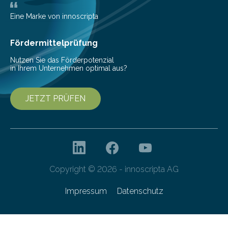
entwickelt, mit dem sie mathematisch hoch präzise
beschreiben…
Eine Marke von innoscripta
Fördermittelprüfung
Nutzen Sie das Förderpotenzial
in Ihrem Unternehmen optimal aus?
JETZT PRÜFEN
Copyright © 2026 - innoscripta AG
Impressum
Datenschutz