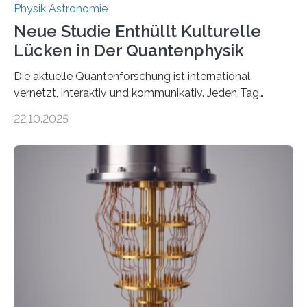
Physik Astronomie
Neue Studie Enthüllt Kulturelle
Lücken in Der Quantenphysik
Die aktuelle Quantenforschung ist international
vernetzt, interaktiv und kommunikativ. Jeden Tag
erscheinen etwa 100 neue Publikationen zum Thema –
22.10.2025
oft von Autor*innen, die eng zusammenarbeiten. Neue
Entwicklungen werden rasch aufgenommen, meist
innerhalb von wenigen Wochen, und innovative Ideen
werden schnell weiterentwickelt. Dies ist der Alltag in
der Forschung der Quantentheorie, die dieses Jahr 100
Jahre alt geworden ist, weshalb die UNESCO 2025 zum
Internationalen Jahr der Quantenwissenschaft und -
technologie ausgerufen hat. Doch nun hat eine
internationale Forschungsgruppe um den
Quantenphysiker…