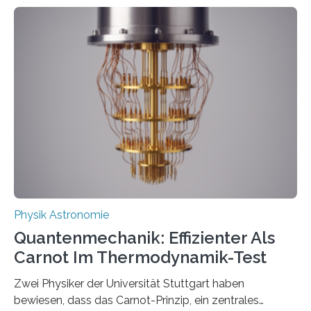
Entwicklungen werden rasch aufgenommen, meist
innerhalb von wenigen Wochen, und innovative Ideen
werden schnell weiterentwickelt. Dies ist der Alltag in
der Forschung der Quantentheorie, die dieses Jahr 100
Jahre alt geworden ist, weshalb die UNESCO 2025 zum
Internationalen Jahr der Quantenwissenschaft und -
technologie ausgerufen hat. Doch nun hat eine
internationale Forschungsgruppe um den
Quantenphysiker…
Physik Astronomie
Quantenmechanik: Effizienter Als
Carnot Im Thermodynamik-Test
Zwei Physiker der Universität Stuttgart haben
bewiesen, dass das Carnot-Prinzip, ein zentrales