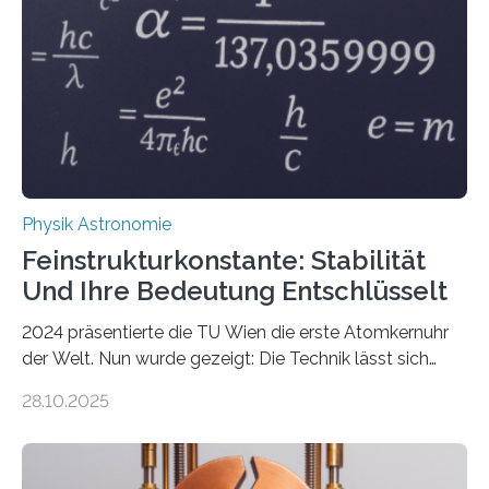
Physik Astronomie
Feinstrukturkonstante: Stabilität
Und Ihre Bedeutung Entschlüsselt
2024 präsentierte die TU Wien die erste Atomkernuhr
der Welt. Nun wurde gezeigt: Die Technik lässt sich
auch einsetzen, um ungelösten Fragen der
28.10.2025
fundamentalen Physik nachzugehen. Thorium-
Atomkerne lassen sich für ganz spezielle Präzisions-
Messungen verwenden. Das hatte man jahrzehntelang