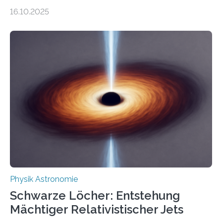
Gesetz der Thermodynamik, nicht für Objekte in der
16.10.2025
Größenordnung von Atomen gilt, deren physikalische
Eigenschaften miteinander verknüpft sind (sogenannte
korrelierte Objekte). Diese Erkenntnis könnte zum
Beispiel die Entwicklung winziger, energieeffizienter
Quantenmotoren voranbringen. Das
Wissenschaftsjournal Science Advances veröffentlichte
die Herleitung. (DOI: 10.1126/sciadv.adw8462)
Verbrennungsmotoren oder Dampfturbinen sind
Wärmekraftmaschinen: Sie wandeln thermische
Energie in mechanische Bewegung um – oder anders
ausgedrückt, Wärme in Bewegung. In
quantenmechanischen Experimenten ist es in den…
Physik Astronomie
Schwarze Löcher: Entstehung
Mächtiger Relativistischer Jets