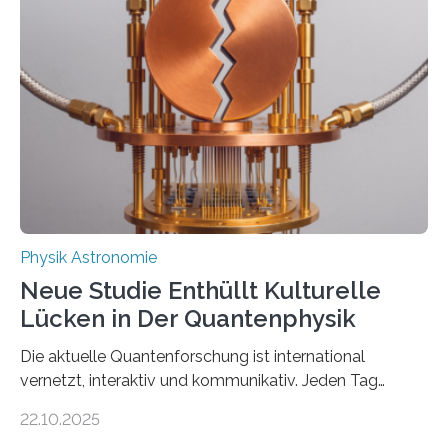
vermutet, weltweit war nach den passenden
Atomkern-Zuständen gesucht worden, 2024 gelang
einem Team der TU Wien mit Unterstützung
internationaler Partner der entscheidende Durchbruch:
Der lange diskutierte Thorium-Kernübergang wurde
gefunden. Kurz darauf konnte man zeigen, dass sich
Thorium tatsächlich nutzen lässt, um hochpräzise…
Physik Astronomie
Neue Studie Enthüllt Kulturelle
Lücken in Der Quantenphysik
Die aktuelle Quantenforschung ist international
vernetzt, interaktiv und kommunikativ. Jeden Tag
erscheinen etwa 100 neue Publikationen zum Thema –
22.10.2025
oft von Autor*innen, die eng zusammenarbeiten. Neue