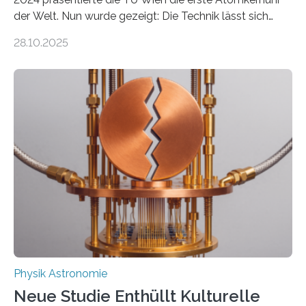
der Welt. Nun wurde gezeigt: Die Technik lässt sich
auch einsetzen, um ungelösten Fragen der
28.10.2025
fundamentalen Physik nachzugehen. Thorium-
Atomkerne lassen sich für ganz spezielle Präzisions-
Messungen verwenden. Das hatte man jahrzehntelang
vermutet, weltweit war nach den passenden
Atomkern-Zuständen gesucht worden, 2024 gelang
einem Team der TU Wien mit Unterstützung
internationaler Partner der entscheidende Durchbruch:
Der lange diskutierte Thorium-Kernübergang wurde
gefunden. Kurz darauf konnte man zeigen, dass sich
Thorium tatsächlich nutzen lässt, um hochpräzise…
Physik Astronomie
Neue Studie Enthüllt Kulturelle