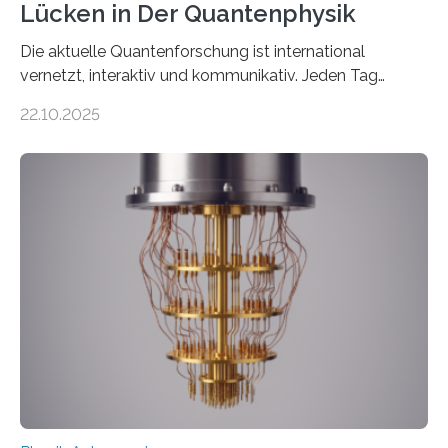
Lücken in Der Quantenphysik
Die aktuelle Quantenforschung ist international
vernetzt, interaktiv und kommunikativ. Jeden Tag
erscheinen etwa 100 neue Publikationen zum Thema –
22.10.2025
oft von Autor*innen, die eng zusammenarbeiten. Neue
Entwicklungen werden rasch aufgenommen, meist
innerhalb von wenigen Wochen, und innovative Ideen
werden schnell weiterentwickelt. Dies ist der Alltag in
der Forschung der Quantentheorie, die dieses Jahr 100
Jahre alt geworden ist, weshalb die UNESCO 2025 zum
Internationalen Jahr der Quantenwissenschaft und -
technologie ausgerufen hat. Doch nun hat eine
internationale Forschungsgruppe um den
Quantenphysiker…