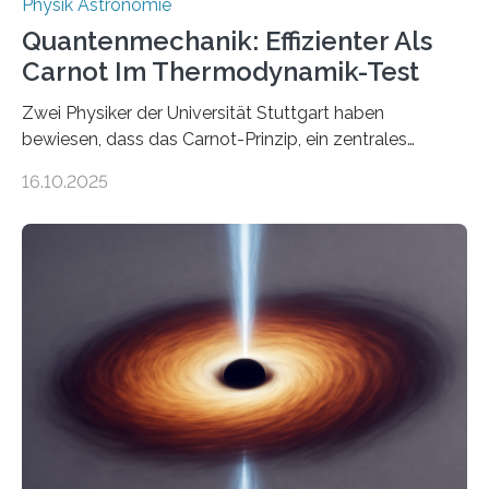
Physik Astronomie
Quantenmechanik: Effizienter Als
Carnot Im Thermodynamik-Test
Zwei Physiker der Universität Stuttgart haben
bewiesen, dass das Carnot-Prinzip, ein zentrales
Gesetz der Thermodynamik, nicht für Objekte in der
16.10.2025
Größenordnung von Atomen gilt, deren physikalische
Eigenschaften miteinander verknüpft sind (sogenannte
korrelierte Objekte). Diese Erkenntnis könnte zum
Beispiel die Entwicklung winziger, energieeffizienter
Quantenmotoren voranbringen. Das
Wissenschaftsjournal Science Advances veröffentlichte
die Herleitung. (DOI: 10.1126/sciadv.adw8462)
Verbrennungsmotoren oder Dampfturbinen sind
Wärmekraftmaschinen: Sie wandeln thermische
Energie in mechanische Bewegung um – oder anders
ausgedrückt, Wärme in Bewegung. In
quantenmechanischen Experimenten ist es in den…