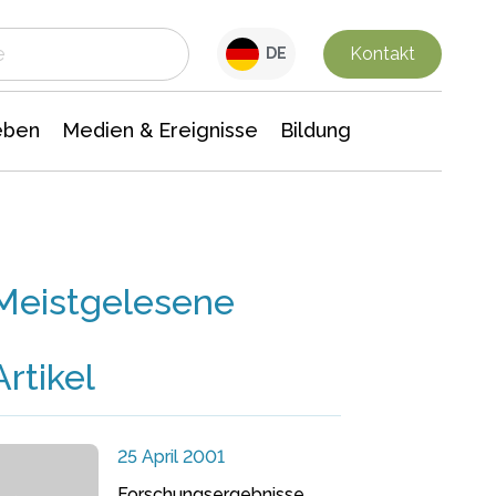
 Leben
Medien & Ereignisse
Interdisziplinäre Forschung
Veranstaltungsnachrichten
n Chemie
Gesellschaftswissenschaften
Kontakt
DE
eben
Medien & Ereignisse
Bildung
Meistgelesene
Artikel
25 April 2001
Forschungsergebnisse