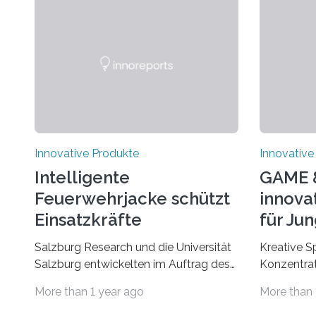
Innovative Produkte
Innovative
Intelligente
GAME 
Feuerwehrjacke schützt
innovat
Einsatzkräfte
für Jun
Salzburg Research und die Universität
Kreative S
Salzburg entwickelten im Auftrag des
Konzentrat
Feuerwehrausstatters Texport GmbH
kognitive 
More than 1 year ago
More than 
eine intelligente Feuerwehrjacke. In der
Erwachsene
Jacke verbaute Sensoren melden,
GAME & MO