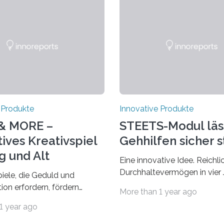
 Produkte
Innovative Produkte
& MORE –
STEETS-Modul läs
ives Kreativspiel
Gehhilfen sicher 
g und Alt
Eine innovative Idee. Reichli
Durchhaltevermögen in vier 
piele, die Geduld und
Entwicklungs- und Testzeit. 
ion erfordern, fördern
More than 1 year ago
kommt das fertige Produkt 
Fähigkeiten bei Kindern und
1 year ago
Markt. Das interdisziplinäre 
n. Das neue Kreativspiel
„STEETS“ aus drei Studieren
RE macht es möglich, mit