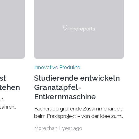
Innovative Produkte
st
Studierende entwickeln
stehen
Granatapfel-
Entkernmaschine
ch
Jahren
Fächerübergreifende Zusammenarbeit
Jetzt
beim Praxisprojekt – von der Idee zum
auf den
Produkt. Praxisnahe Projekte anstatt
More than 1 year ago
Start-up
blanker Theorie: Welche Schritte
den der
zwischen Idee und fertigem Produkt