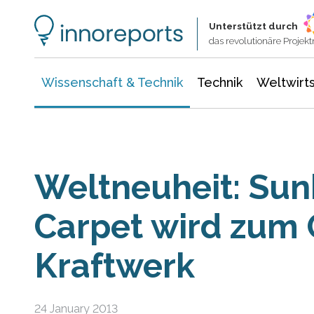
Wissenschaft & Technik
Informationstechnologie
Energie & Elektrotechnik
Unterstützt durch
das revolutionäre Proje
Wissenschaft & Technik
Technik
Weltwirts
Weltneuheit: Sun
Carpet wird zum
Kraftwerk
24 January 2013