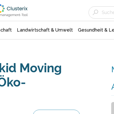
Landwirtschaft & Umwelt
Gesundheit &
Agrar- Forstwissenschaften
Unternehmensmeldungen
Biowissenschafte
Ökologie Umwelt- Naturschutz
ktmanagement-Tool
chaft
Landwirtschaft & Umwelt
Gesundheit & L
kid Moving
 Öko-