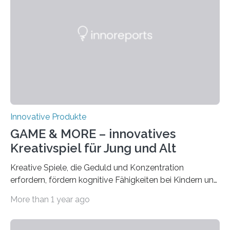
intelligenten Feuerwehrjacke in der
Brandsimulationsanlage. © Salzburg
Research/wildbild Feuerwehrleute stehen bei einem
Brandeinsatz unter enormem Stress: Hohe
Temperaturen belasten den Körper, die persönliche
Schutzausrüstung wiegt oft 20 Kilogramm oder mehr,…
Innovative Produkte
GAME & MORE – innovatives
Kreativspiel für Jung und Alt
Kreative Spiele, die Geduld und Konzentration
erfordern, fördern kognitive Fähigkeiten bei Kindern und
Erwachsenen. Das neue Kreativspiel GAME & MORE
More than 1 year ago
macht es möglich, mit 18 Buchenholz-Würfeln
zahlreiche Spielideen zu realisieren und spielerisch
verschiedene Fähigkeiten, wie logisches Denken,