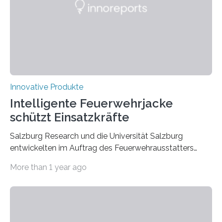
Innovative Produkte
Intelligente Feuerwehrjacke
schützt Einsatzkräfte
Salzburg Research und die Universität Salzburg
entwickelten im Auftrag des Feuerwehrausstatters
Texport GmbH eine intelligente Feuerwehrjacke. In der
More than 1 year ago
Jacke verbaute Sensoren melden, wenn die Person zu
überhitzen droht und leiten sofort Gegenmaßnahmen
ein. Der Prototyp wurde nun in der
Brandsimulationsanlage unter realen Bedingungen
getestet. Ein Proband mit einem Prototyp einer