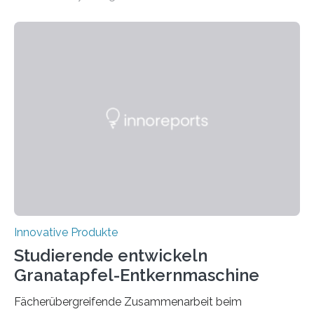
Start-up „STEETS“ aus drei Studierenden der
Fachhochschule Dortmund sowie der Universität und
der Hochschule Paderborn launcht die finale Version
ihrer Abstellhilfe für Gehhilfen auf der OTWorld, der
Leitmesse für Orthopädie- und Rehabilitationstechnik.
„Geschafft“, sagt Phil Janßen. Er hält einen überraschend
kleinen Pappkarton in der Hand. Darin: die technische
Lösung, die Millionen Menschen, die auf Gehhilfen
angewiesen sind, das Leben…
Innovative Produkte
Studierende entwickeln
Granatapfel-Entkernmaschine
Fächerübergreifende Zusammenarbeit beim