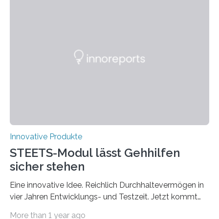
Lernen, Erinnern, Konzentrieren und Kreativität zu
fördern. Damit der Spaß an dem Kreativspiel GAME &
MORE nicht nur abwechslungsreich, sondern auch
langanhaltend ist, werden in der CREATIVE GAMES
COLLECTION auf der GAME & MORE – Webseite in
den drei Kategorien GESCHICKLICHKEIT UND
KONZENTRATION,…
Innovative Produkte
STEETS-Modul lässt Gehhilfen
sicher stehen
Eine innovative Idee. Reichlich Durchhaltevermögen in
vier Jahren Entwicklungs- und Testzeit. Jetzt kommt
das fertige Produkt auf den Markt. Das interdisziplinäre
More than 1 year ago