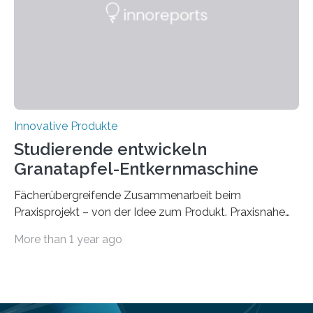
Lösung, die Millionen Menschen, die auf Gehhilfen
angewiesen sind, das Leben…
Innovative Produkte
Studierende entwickeln
Granatapfel-Entkernmaschine
Fächerübergreifende Zusammenarbeit beim
Praxisprojekt – von der Idee zum Produkt. Praxisnahe
Projekte anstatt blanker Theorie: Welche Schritte
More than 1 year ago
zwischen Idee und fertigem Produkt liegen, haben
Studierende der Bachelorstudiengänge Maschinenbau,
Wirtschaftsingenieurwesen sowie Business and
Engineering der Technischen Hochschule Würzburg-
Schweinfurt (THWS) in einem fächerübergreifenden