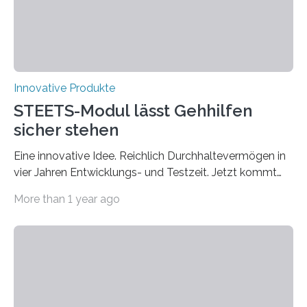
KONZENTRATION,…
Innovative Produkte
STEETS-Modul lässt Gehhilfen
sicher stehen
Eine innovative Idee. Reichlich Durchhaltevermögen in
vier Jahren Entwicklungs- und Testzeit. Jetzt kommt
das fertige Produkt auf den Markt. Das interdisziplinäre
More than 1 year ago
Start-up „STEETS“ aus drei Studierenden der
Fachhochschule Dortmund sowie der Universität und
der Hochschule Paderborn launcht die finale Version
ihrer Abstellhilfe für Gehhilfen auf der OTWorld, der
Leitmesse für Orthopädie- und Rehabilitationstechnik.
„Geschafft“, sagt Phil Janßen. Er hält einen überraschend
kleinen Pappkarton in der Hand. Darin: die technische