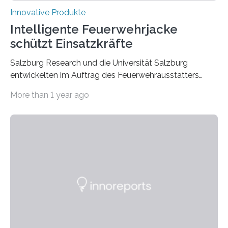
Innovative Produkte
Intelligente Feuerwehrjacke
schützt Einsatzkräfte
Salzburg Research und die Universität Salzburg
entwickelten im Auftrag des Feuerwehrausstatters
Texport GmbH eine intelligente Feuerwehrjacke. In der
More than 1 year ago
Jacke verbaute Sensoren melden, wenn die Person zu
überhitzen droht und leiten sofort Gegenmaßnahmen
ein. Der Prototyp wurde nun in der
Brandsimulationsanlage unter realen Bedingungen
getestet. Ein Proband mit einem Prototyp einer
intelligenten Feuerwehrjacke in der
Brandsimulationsanlage. © Salzburg
Research/wildbild Feuerwehrleute stehen bei einem
Brandeinsatz unter enormem Stress: Hohe
Temperaturen belasten den Körper, die persönliche
Schutzausrüstung wiegt oft 20 Kilogramm oder mehr,…