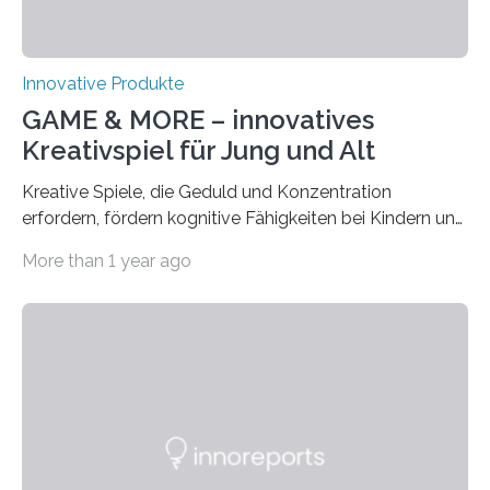
Innovative Produkte
GAME & MORE – innovatives
Kreativspiel für Jung und Alt
Kreative Spiele, die Geduld und Konzentration
erfordern, fördern kognitive Fähigkeiten bei Kindern und
Erwachsenen. Das neue Kreativspiel GAME & MORE
More than 1 year ago
macht es möglich, mit 18 Buchenholz-Würfeln
zahlreiche Spielideen zu realisieren und spielerisch
verschiedene Fähigkeiten, wie logisches Denken,
Lernen, Erinnern, Konzentrieren und Kreativität zu
fördern. Damit der Spaß an dem Kreativspiel GAME &
MORE nicht nur abwechslungsreich, sondern auch
langanhaltend ist, werden in der CREATIVE GAMES
COLLECTION auf der GAME & MORE – Webseite in
den drei Kategorien GESCHICKLICHKEIT UND