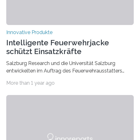
Innovative Produkte
Intelligente Feuerwehrjacke
schützt Einsatzkräfte
Salzburg Research und die Universität Salzburg
entwickelten im Auftrag des Feuerwehrausstatters
Texport GmbH eine intelligente Feuerwehrjacke. In der
More than 1 year ago
Jacke verbaute Sensoren melden, wenn die Person zu
überhitzen droht und leiten sofort Gegenmaßnahmen
ein. Der Prototyp wurde nun in der
Brandsimulationsanlage unter realen Bedingungen
getestet. Ein Proband mit einem Prototyp einer
intelligenten Feuerwehrjacke in der
Brandsimulationsanlage. © Salzburg
Research/wildbild Feuerwehrleute stehen bei einem