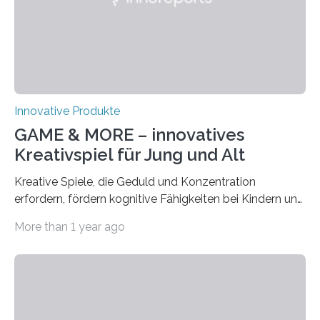
Brandeinsatz unter enormem Stress: Hohe
Temperaturen belasten den Körper, die persönliche
Schutzausrüstung wiegt oft 20 Kilogramm oder mehr,…
Innovative Produkte
GAME & MORE – innovatives
Kreativspiel für Jung und Alt
Kreative Spiele, die Geduld und Konzentration
erfordern, fördern kognitive Fähigkeiten bei Kindern und
Erwachsenen. Das neue Kreativspiel GAME & MORE
More than 1 year ago
macht es möglich, mit 18 Buchenholz-Würfeln
zahlreiche Spielideen zu realisieren und spielerisch
verschiedene Fähigkeiten, wie logisches Denken,
Lernen, Erinnern, Konzentrieren und Kreativität zu
fördern. Damit der Spaß an dem Kreativspiel GAME &
MORE nicht nur abwechslungsreich, sondern auch