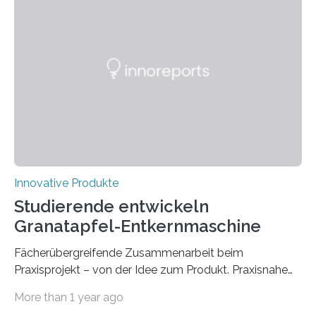
ihrer Abstellhilfe für Gehhilfen auf der OTWorld, der
Leitmesse für Orthopädie- und Rehabilitationstechnik.
„Geschafft“, sagt Phil Janßen. Er hält einen überraschend
kleinen Pappkarton in der Hand. Darin: die technische
Lösung, die Millionen Menschen, die auf Gehhilfen
angewiesen sind, das Leben…
Innovative Produkte
Studierende entwickeln
Granatapfel-Entkernmaschine
Fächerübergreifende Zusammenarbeit beim
Praxisprojekt – von der Idee zum Produkt. Praxisnahe
Projekte anstatt blanker Theorie: Welche Schritte
More than 1 year ago
zwischen Idee und fertigem Produkt liegen, haben