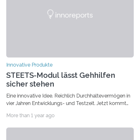
langanhaltend ist, werden in der CREATIVE GAMES
COLLECTION auf der GAME & MORE – Webseite in
den drei Kategorien GESCHICKLICHKEIT UND
KONZENTRATION,…
Innovative Produkte
STEETS-Modul lässt Gehhilfen
sicher stehen
Eine innovative Idee. Reichlich Durchhaltevermögen in
vier Jahren Entwicklungs- und Testzeit. Jetzt kommt
das fertige Produkt auf den Markt. Das interdisziplinäre
More than 1 year ago
Start-up „STEETS“ aus drei Studierenden der
Fachhochschule Dortmund sowie der Universität und
der Hochschule Paderborn launcht die finale Version