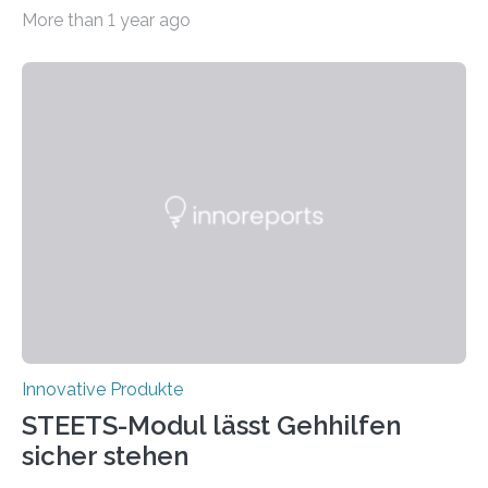
Erwachsenen. Das neue Kreativspiel GAME & MORE
More than 1 year ago
macht es möglich, mit 18 Buchenholz-Würfeln
zahlreiche Spielideen zu realisieren und spielerisch
verschiedene Fähigkeiten, wie logisches Denken,
Lernen, Erinnern, Konzentrieren und Kreativität zu
fördern. Damit der Spaß an dem Kreativspiel GAME &
MORE nicht nur abwechslungsreich, sondern auch
langanhaltend ist, werden in der CREATIVE GAMES
COLLECTION auf der GAME & MORE – Webseite in
den drei Kategorien GESCHICKLICHKEIT UND
KONZENTRATION,…
Innovative Produkte
STEETS-Modul lässt Gehhilfen
sicher stehen