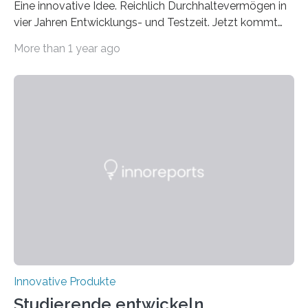
Eine innovative Idee. Reichlich Durchhaltevermögen in
vier Jahren Entwicklungs- und Testzeit. Jetzt kommt
das fertige Produkt auf den Markt. Das interdisziplinäre
More than 1 year ago
Start-up „STEETS“ aus drei Studierenden der
Fachhochschule Dortmund sowie der Universität und
der Hochschule Paderborn launcht die finale Version
ihrer Abstellhilfe für Gehhilfen auf der OTWorld, der
Leitmesse für Orthopädie- und Rehabilitationstechnik.
„Geschafft“, sagt Phil Janßen. Er hält einen überraschend
kleinen Pappkarton in der Hand. Darin: die technische
Lösung, die Millionen Menschen, die auf Gehhilfen
angewiesen sind, das Leben…
Innovative Produkte
Studierende entwickeln