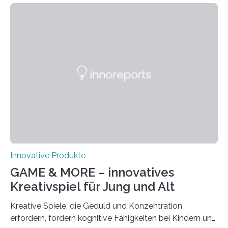
überhitzen droht und leiten sofort Gegenmaßnahmen
ein. Der Prototyp wurde nun in der
Brandsimulationsanlage unter realen Bedingungen
getestet. Ein Proband mit einem Prototyp einer
intelligenten Feuerwehrjacke in der
Brandsimulationsanlage. © Salzburg
Research/wildbild Feuerwehrleute stehen bei einem
Brandeinsatz unter enormem Stress: Hohe
Temperaturen belasten den Körper, die persönliche
Schutzausrüstung wiegt oft 20 Kilogramm oder mehr,…
Innovative Produkte
GAME & MORE – innovatives
Kreativspiel für Jung und Alt
Kreative Spiele, die Geduld und Konzentration
erfordern, fördern kognitive Fähigkeiten bei Kindern und