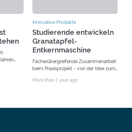
Innovative Produkte
st
Studierende entwickeln
stehen
Granatapfel-
Entkernmaschine
ch
Jahren
Fächerübergreifende Zusammenarbeit
Jetzt
beim Praxisprojekt – von der Idee zum
auf den
Produkt. Praxisnahe Projekte anstatt
More than 1 year ago
Start-up
blanker Theorie: Welche Schritte
den der
zwischen Idee und fertigem Produkt
sowie der
liegen, haben Studierende der
ule
Bachelorstudiengänge Maschinenbau,
 Version
Wirtschaftsingenieurwesen sowie
en auf der
Business and Engineering der
Technischen Hochschule Würzburg-