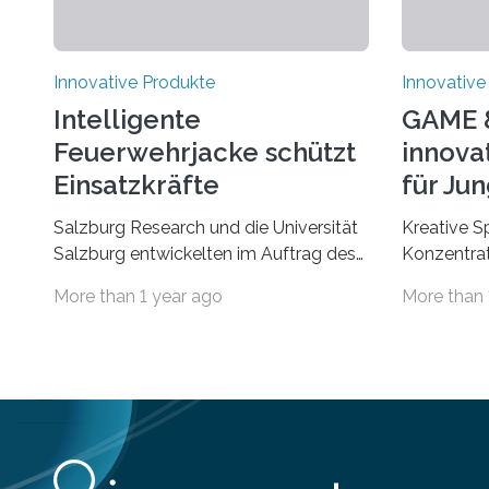
Innovative Produkte
Innovative
Intelligente
GAME 
Feuerwehrjacke schützt
innovat
Einsatzkräfte
für Jun
Salzburg Research und die Universität
Kreative S
Salzburg entwickelten im Auftrag des
Konzentrat
Feuerwehrausstatters Texport GmbH
kognitive 
More than 1 year ago
More than 
eine intelligente Feuerwehrjacke. In der
Erwachsene
Jacke verbaute Sensoren melden,
GAME & MO
wenn die Person zu überhitzen droht
18 Buchenh
und leiten sofort Gegenmaßnahmen
Spielideen 
ein. Der Prototyp wurde nun in der
verschiede
Brandsimulationsanlage unter realen
logisches 
Bedingungen getestet. Ein Proband mit
Konzentrie