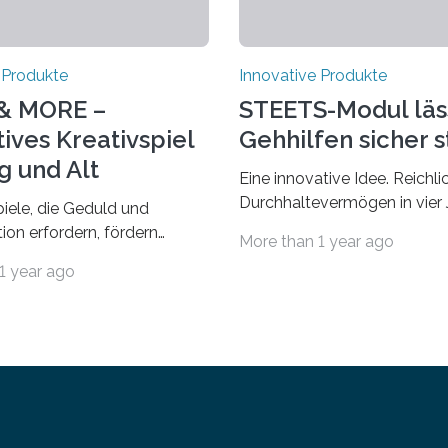
 Produkte
Innovative Produkte
& MORE –
STEETS-Modul läs
ives Kreativspiel
Gehhilfen sicher 
g und Alt
Eine innovative Idee. Reichli
Durchhaltevermögen in vier 
piele, die Geduld und
Entwicklungs- und Testzeit. 
ion erfordern, fördern
More than 1 year ago
kommt das fertige Produkt 
Fähigkeiten bei Kindern und
1 year ago
Markt. Das interdisziplinäre 
n. Das neue Kreativspiel
„STEETS“ aus drei Studieren
RE macht es möglich, mit
Fachhochschule Dortmund 
olz-Würfeln zahlreiche
Universität und der Hochsch
zu realisieren und spielerisch
Paderborn launcht die finale
ne Fähigkeiten, wie
ihrer Abstellhilfe für Gehhilf
Denken, Lernen, Erinnern,
OTWorld, der Leitmesse für
ren und Kreativität zu
Orthopädie- und