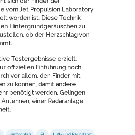
nt sich der Finder der
e vom Jet Propulsion Laboratory
elt worden ist. Diese Technik
auten Hintergrundgeräuschen zu
ustellen, ob der Herzschlag von
mmt.
ive Testergebnisse erzielt.
r offiziellen Einführung noch
rch vor allem, den Finder mit
en zu können, damit andere
ehr benötigt werden. Gelingen
er Antennen, einer Radaranlage
eit.
r
Herzschlag
JPL
Luft- und Raumfahrt