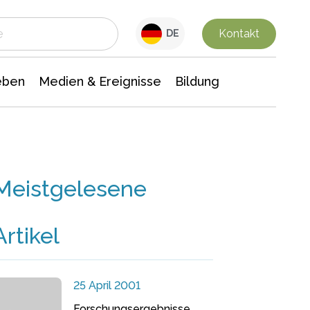
 Leben
Medien & Ereignisse
Interdisziplinäre Forschung
Veranstaltungsnachrichten
n Chemie
Gesellschaftswissenschaften
Kontakt
DE
eben
Medien & Ereignisse
Bildung
Meistgelesene
Artikel
25 April 2001
Forschungsergebnisse