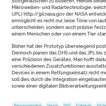
Störgeräuschen zu isolieren. Hierbei bedie
Mikrowellen- und Radartechnologie, welch
(JPL) http://jpl.nasa.gov der NASA entwick
ermöglicht es nicht nur, leise Töne von l
unterscheiden, sondern auch präzise festz
einem Menschen oder von einem Tier sta
Bisher hat der Prototyp überwiegend posit
Dennoch planen das DHS und das JPL bis zu
eine Präzision des Gerätes. Man hofft dadu
verschiedenen Zusatzfunktionen ausstatt
Devices in einem Rettungseinsatz nicht m
soll dies durch die Integration eingebaut
sowie einer digitalen Bildverarbeitungseinh
Bergungseinsätze
Device
DHS
Erdbeben
Finde