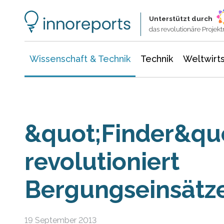
Wissenschaft & Technik
Informationstechnologie
Energie & Elektrotechnik
Unterstützt durch
das revolutionäre Proje
Wissenschaft & Technik
Technik
Weltwirts
&quot;Finder&qu
revolutioniert
Bergungseinsätz
19 September 2013