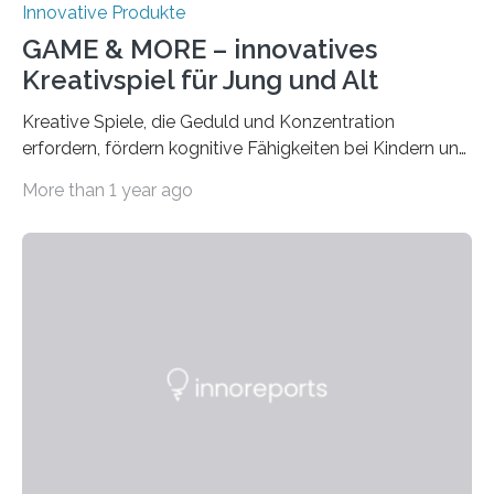
Innovative Produkte
GAME & MORE – innovatives
Kreativspiel für Jung und Alt
Kreative Spiele, die Geduld und Konzentration
erfordern, fördern kognitive Fähigkeiten bei Kindern und
Erwachsenen. Das neue Kreativspiel GAME & MORE
More than 1 year ago
macht es möglich, mit 18 Buchenholz-Würfeln
zahlreiche Spielideen zu realisieren und spielerisch
verschiedene Fähigkeiten, wie logisches Denken,
Lernen, Erinnern, Konzentrieren und Kreativität zu
fördern. Damit der Spaß an dem Kreativspiel GAME &
MORE nicht nur abwechslungsreich, sondern auch
langanhaltend ist, werden in der CREATIVE GAMES
COLLECTION auf der GAME & MORE – Webseite in
den drei Kategorien GESCHICKLICHKEIT UND
KONZENTRATION,…