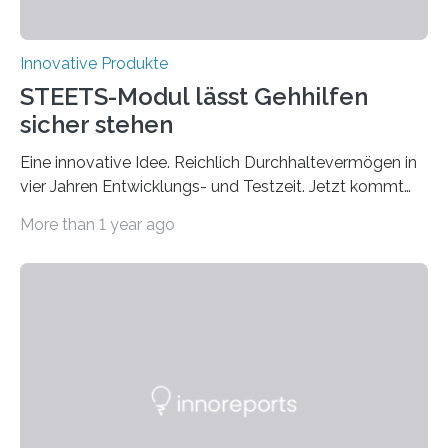
Innovative Produkte
STEETS-Modul lässt Gehhilfen
sicher stehen
Eine innovative Idee. Reichlich Durchhaltevermögen in
vier Jahren Entwicklungs- und Testzeit. Jetzt kommt
das fertige Produkt auf den Markt. Das interdisziplinäre
More than 1 year ago
Start-up „STEETS“ aus drei Studierenden der
Fachhochschule Dortmund sowie der Universität und
der Hochschule Paderborn launcht die finale Version
ihrer Abstellhilfe für Gehhilfen auf der OTWorld, der
Leitmesse für Orthopädie- und Rehabilitationstechnik.
„Geschafft“, sagt Phil Janßen. Er hält einen überraschend
kleinen Pappkarton in der Hand. Darin: die technische
Lösung, die Millionen Menschen, die auf Gehhilfen
angewiesen sind, das Leben…