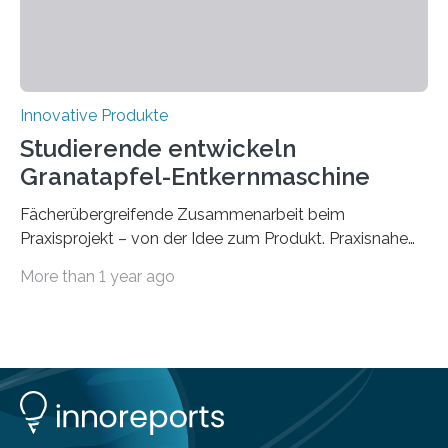
Innovative Produkte
Studierende entwickeln
Granatapfel-Entkernmaschine
Fächerübergreifende Zusammenarbeit beim
Praxisprojekt – von der Idee zum Produkt. Praxisnahe
Projekte anstatt blanker Theorie: Welche Schritte
More than 1 year ago
zwischen Idee und fertigem Produkt liegen, haben
Studierende der Bachelorstudiengänge Maschinenbau,
Wirtschaftsingenieurwesen sowie Business and
Engineering der Technischen Hochschule Würzburg-
Schweinfurt (THWS) in einem fächerübergreifenden
Entwicklungsprojekt ausprobiert. Ihr Auftrag lautete,
eine Maschine zum Entkernen von Granatäpfeln zu