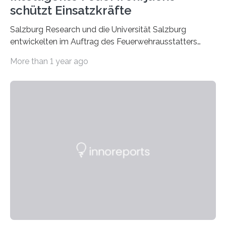
schützt Einsatzkräfte
Salzburg Research und die Universität Salzburg
entwickelten im Auftrag des Feuerwehrausstatters
Texport GmbH eine intelligente Feuerwehrjacke. In der
More than 1 year ago
Jacke verbaute Sensoren melden, wenn die Person zu
überhitzen droht und leiten sofort Gegenmaßnahmen
ein. Der Prototyp wurde nun in der
Brandsimulationsanlage unter realen Bedingungen
getestet. Ein Proband mit einem Prototyp einer
intelligenten Feuerwehrjacke in der
Brandsimulationsanlage. © Salzburg
Research/wildbild Feuerwehrleute stehen bei einem
Brandeinsatz unter enormem Stress: Hohe
Temperaturen belasten den Körper, die persönliche
Schutzausrüstung wiegt oft 20 Kilogramm oder mehr,…