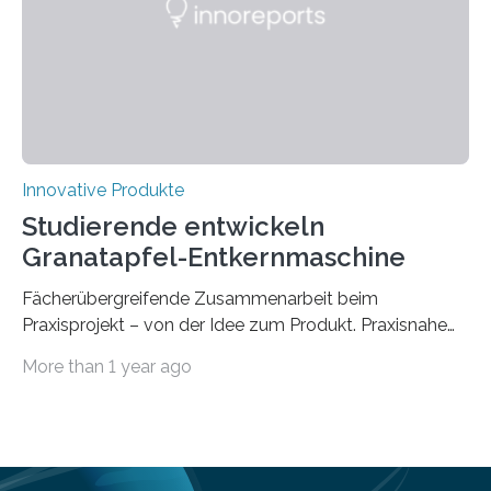
Lösung, die Millionen Menschen, die auf Gehhilfen
angewiesen sind, das Leben…
Innovative Produkte
Studierende entwickeln
Granatapfel-Entkernmaschine
Fächerübergreifende Zusammenarbeit beim
Praxisprojekt – von der Idee zum Produkt. Praxisnahe
Projekte anstatt blanker Theorie: Welche Schritte
More than 1 year ago
zwischen Idee und fertigem Produkt liegen, haben
Studierende der Bachelorstudiengänge Maschinenbau,
Wirtschaftsingenieurwesen sowie Business and
Engineering der Technischen Hochschule Würzburg-
Schweinfurt (THWS) in einem fächerübergreifenden