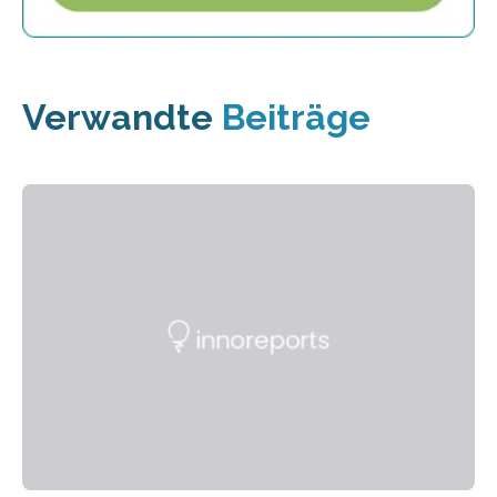
Verwandte
Beiträge