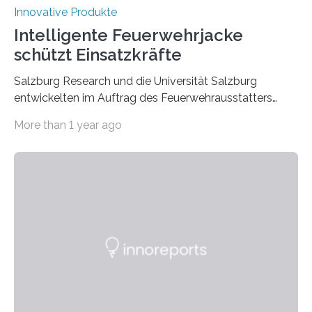
Innovative Produkte
Intelligente Feuerwehrjacke
schützt Einsatzkräfte
Salzburg Research und die Universität Salzburg
entwickelten im Auftrag des Feuerwehrausstatters
Texport GmbH eine intelligente Feuerwehrjacke. In der
More than 1 year ago
Jacke verbaute Sensoren melden, wenn die Person zu
überhitzen droht und leiten sofort Gegenmaßnahmen
ein. Der Prototyp wurde nun in der
Brandsimulationsanlage unter realen Bedingungen
getestet. Ein Proband mit einem Prototyp einer
intelligenten Feuerwehrjacke in der
Brandsimulationsanlage. © Salzburg
Research/wildbild Feuerwehrleute stehen bei einem
Brandeinsatz unter enormem Stress: Hohe
Temperaturen belasten den Körper, die persönliche
Schutzausrüstung wiegt oft 20 Kilogramm oder mehr,…