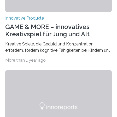
Innovative Produkte
GAME & MORE – innovatives
Kreativspiel für Jung und Alt
Kreative Spiele, die Geduld und Konzentration
erfordern, fördern kognitive Fähigkeiten bei Kindern und
Erwachsenen. Das neue Kreativspiel GAME & MORE
More than 1 year ago
macht es möglich, mit 18 Buchenholz-Würfeln
zahlreiche Spielideen zu realisieren und spielerisch
verschiedene Fähigkeiten, wie logisches Denken,
Lernen, Erinnern, Konzentrieren und Kreativität zu
fördern. Damit der Spaß an dem Kreativspiel GAME &
MORE nicht nur abwechslungsreich, sondern auch
langanhaltend ist, werden in der CREATIVE GAMES
COLLECTION auf der GAME & MORE – Webseite in
den drei Kategorien GESCHICKLICHKEIT UND