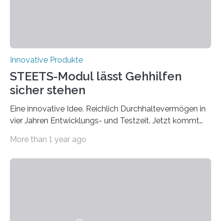
KONZENTRATION,…
Innovative Produkte
STEETS-Modul lässt Gehhilfen
sicher stehen
Eine innovative Idee. Reichlich Durchhaltevermögen in
vier Jahren Entwicklungs- und Testzeit. Jetzt kommt
das fertige Produkt auf den Markt. Das interdisziplinäre
More than 1 year ago
Start-up „STEETS“ aus drei Studierenden der
Fachhochschule Dortmund sowie der Universität und
der Hochschule Paderborn launcht die finale Version
ihrer Abstellhilfe für Gehhilfen auf der OTWorld, der
Leitmesse für Orthopädie- und Rehabilitationstechnik.
„Geschafft“, sagt Phil Janßen. Er hält einen überraschend
kleinen Pappkarton in der Hand. Darin: die technische