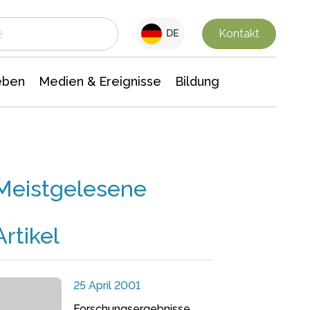
 Leben
Medien & Ereignisse
Interdisziplinäre Forschung
Veranstaltungsnachrichten
n Chemie
Gesellschaftswissenschaften
Kontakt
DE
eben
Medien & Ereignisse
Bildung
Meistgelesene
Artikel
25 April 2001
Forschungsergebnisse