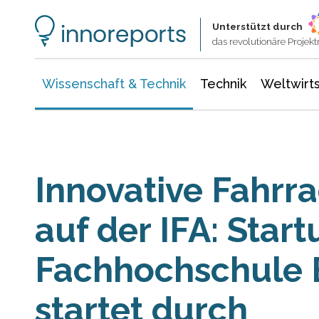
Wissenschaft & Technik
Informationstechnologie
Energie & Elektrotechnik
Unterstützt durch
das revolutionäre Proje
Wissenschaft & Technik
Technik
Weltwirts
Innovative Fahrr
auf der IFA: Start
Fachhochschule
startet durch