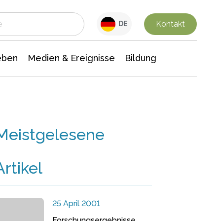
 Leben
Medien & Ereignisse
Interdisziplinäre Forschung
Veranstaltungsnachrichten
n Chemie
Gesellschaftswissenschaften
Kontakt
DE
eben
Medien & Ereignisse
Bildung
Meistgelesene
Artikel
25 April 2001
Forschungsergebnisse