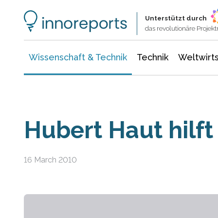
Wissenschaft & Technik
Informationstechnologie
Energie & Elektrotechnik
Unterstützt durch
das revolutionäre Proje
Wissenschaft & Technik
Technik
Weltwirts
Hubert Haut hilft
16 March 2010