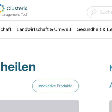
Landwirtschaft & Umwelt
Gesundheit &
Agrar- Forstwissenschaften
Unternehmensmeldungen
Biowissenschafte
Ökologie Umwelt- Naturschutz
ktmanagement-Tool
chaft
Landwirtschaft & Umwelt
Gesundheit & L
 heilen
Innovative Produkte