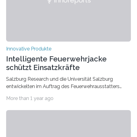
Innovative Produkte
Intelligente Feuerwehrjacke
schützt Einsatzkräfte
Salzburg Research und die Universität Salzburg
entwickelten im Auftrag des Feuerwehrausstatters
Texport GmbH eine intelligente Feuerwehrjacke. In der
More than 1 year ago
Jacke verbaute Sensoren melden, wenn die Person zu
überhitzen droht und leiten sofort Gegenmaßnahmen
ein. Der Prototyp wurde nun in der
Brandsimulationsanlage unter realen Bedingungen
getestet. Ein Proband mit einem Prototyp einer