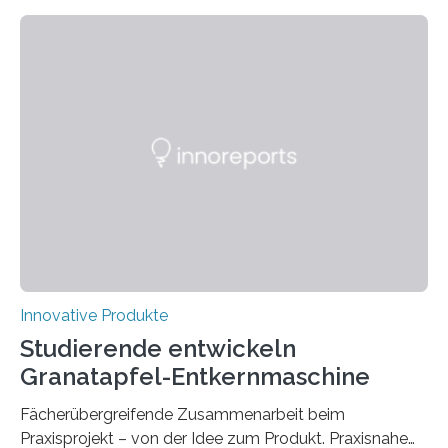
Fachhochschule Dortmund sowie der Universität und
der Hochschule Paderborn launcht die finale Version
ihrer Abstellhilfe für Gehhilfen auf der OTWorld, der
Leitmesse für Orthopädie- und Rehabilitationstechnik.
„Geschafft“, sagt Phil Janßen. Er hält einen überraschend
kleinen Pappkarton in der Hand. Darin: die technische
Lösung, die Millionen Menschen, die auf Gehhilfen
angewiesen sind, das Leben…
Innovative Produkte
Studierende entwickeln
Granatapfel-Entkernmaschine
Fächerübergreifende Zusammenarbeit beim
Praxisprojekt – von der Idee zum Produkt. Praxisnahe