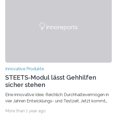
Lernen, Erinnern, Konzentrieren und Kreativität zu
fördern. Damit der Spaß an dem Kreativspiel GAME &
MORE nicht nur abwechslungsreich, sondern auch
langanhaltend ist, werden in der CREATIVE GAMES
COLLECTION auf der GAME & MORE – Webseite in
den drei Kategorien GESCHICKLICHKEIT UND
KONZENTRATION,…
Innovative Produkte
STEETS-Modul lässt Gehhilfen
sicher stehen
Eine innovative Idee. Reichlich Durchhaltevermögen in
vier Jahren Entwicklungs- und Testzeit. Jetzt kommt
das fertige Produkt auf den Markt. Das interdisziplinäre
More than 1 year ago
Start-up „STEETS“ aus drei Studierenden der