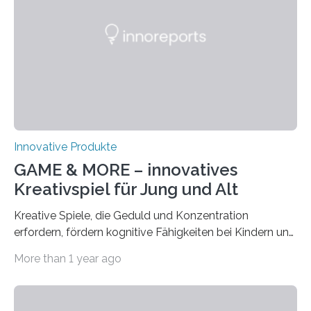
intelligenten Feuerwehrjacke in der
Brandsimulationsanlage. © Salzburg
Research/wildbild Feuerwehrleute stehen bei einem
Brandeinsatz unter enormem Stress: Hohe
Temperaturen belasten den Körper, die persönliche
Schutzausrüstung wiegt oft 20 Kilogramm oder mehr,…
Innovative Produkte
GAME & MORE – innovatives
Kreativspiel für Jung und Alt
Kreative Spiele, die Geduld und Konzentration
erfordern, fördern kognitive Fähigkeiten bei Kindern und
Erwachsenen. Das neue Kreativspiel GAME & MORE
More than 1 year ago
macht es möglich, mit 18 Buchenholz-Würfeln
zahlreiche Spielideen zu realisieren und spielerisch
verschiedene Fähigkeiten, wie logisches Denken,