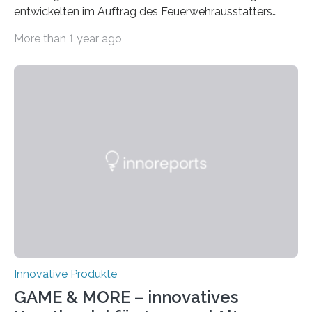
entwickelten im Auftrag des Feuerwehrausstatters
Texport GmbH eine intelligente Feuerwehrjacke. In der
More than 1 year ago
Jacke verbaute Sensoren melden, wenn die Person zu
überhitzen droht und leiten sofort Gegenmaßnahmen
ein. Der Prototyp wurde nun in der
Brandsimulationsanlage unter realen Bedingungen
getestet. Ein Proband mit einem Prototyp einer
intelligenten Feuerwehrjacke in der
Brandsimulationsanlage. © Salzburg
Research/wildbild Feuerwehrleute stehen bei einem
Brandeinsatz unter enormem Stress: Hohe
Temperaturen belasten den Körper, die persönliche
Schutzausrüstung wiegt oft 20 Kilogramm oder mehr,…
Innovative Produkte
GAME & MORE – innovatives