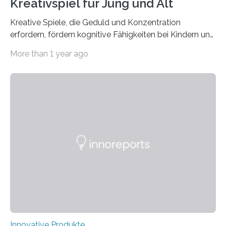
Kreativspiel für Jung und Alt
Kreative Spiele, die Geduld und Konzentration
erfordern, fördern kognitive Fähigkeiten bei Kindern und
Erwachsenen. Das neue Kreativspiel GAME & MORE
More than 1 year ago
macht es möglich, mit 18 Buchenholz-Würfeln
zahlreiche Spielideen zu realisieren und spielerisch
verschiedene Fähigkeiten, wie logisches Denken,
Lernen, Erinnern, Konzentrieren und Kreativität zu
fördern. Damit der Spaß an dem Kreativspiel GAME &
MORE nicht nur abwechslungsreich, sondern auch
langanhaltend ist, werden in der CREATIVE GAMES
COLLECTION auf der GAME & MORE – Webseite in
den drei Kategorien GESCHICKLICHKEIT UND
KONZENTRATION,…
Innovative Produkte