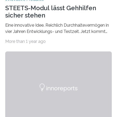
STEETS-Modul lässt Gehhilfen
sicher stehen
Eine innovative Idee. Reichlich Durchhaltevermögen in
vier Jahren Entwicklungs- und Testzeit. Jetzt kommt
das fertige Produkt auf den Markt. Das interdisziplinäre
More than 1 year ago
Start-up „STEETS“ aus drei Studierenden der
Fachhochschule Dortmund sowie der Universität und
der Hochschule Paderborn launcht die finale Version
ihrer Abstellhilfe für Gehhilfen auf der OTWorld, der
Leitmesse für Orthopädie- und Rehabilitationstechnik.
„Geschafft“, sagt Phil Janßen. Er hält einen überraschend
kleinen Pappkarton in der Hand. Darin: die technische
Lösung, die Millionen Menschen, die auf Gehhilfen
angewiesen sind, das Leben…