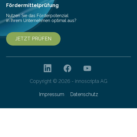
Prof. Dr.-Ing. Jörg Missbach….
Fördermittelprüfung
Nutzen Sie das Förderpotenzial
in Ihrem Unternehmen optimal aus?
JETZT PRÜFEN
Copyright © 2026 - innoscripta AG
Impressum
Datenschutz