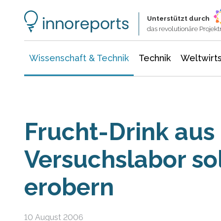
Wissenschaft & Technik
Informationstechnologie
Energie & Elektrotechnik
Unterstützt durch
das revolutionäre Proje
Wissenschaft & Technik
Technik
Weltwirts
Frucht-Drink au
Versuchslabor so
erobern
10 August 2006