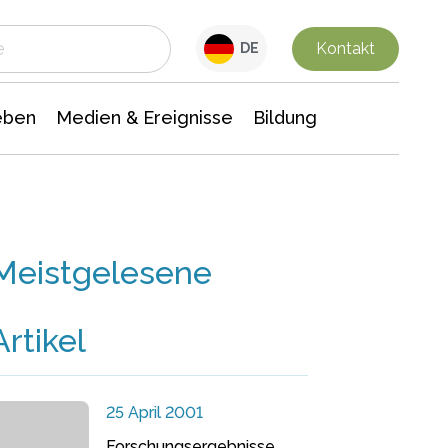
 Leben
Medien & Ereignisse
Interdisziplinäre Forschung
Veranstaltungsnachrichten
n Chemie
Gesellschaftswissenschaften
Kontakt
DE
eben
Medien & Ereignisse
Bildung
Meistgelesene
Artikel
25 April 2001
Forschungsergebnisse