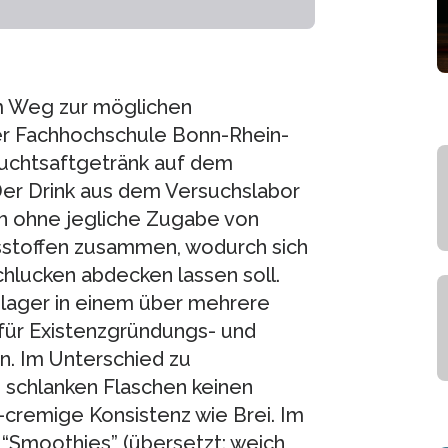
m Weg zur möglichen
er Fachhochschule Bonn-Rhein-
ruchtsaftgetränk auf dem
Der Drink aus dem Versuchslabor
en ohne jegliche Zugabe von
sstoffen zusammen, wodurch sich
hlucken abdecken lassen soll.
hlager in einem über mehrere
für Existenzgründungs- und
n. Im Unterschied zu
 schlanken Flaschen keinen
h-cremige Konsistenz wie Brei. Im
“Smoothies” (übersetzt: weich,