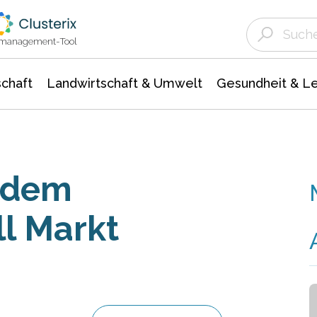
Landwirtschaft & Umwelt
Gesundheit &
Agrar- Forstwissenschaften
Unternehmensmeldungen
Biowissenschafte
Ökologie Umwelt- Naturschutz
ktmanagement-Tool
chaft
Landwirtschaft & Umwelt
Gesundheit & L
s dem
ll Markt