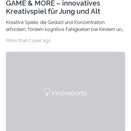
GAME & MORE – innovatives
Kreativspiel für Jung und Alt
Kreative Spiele, die Geduld und Konzentration
erfordern, fördern kognitive Fähigkeiten bei Kindern und
Erwachsenen. Das neue Kreativspiel GAME & MORE
More than 1 year ago
macht es möglich, mit 18 Buchenholz-Würfeln
zahlreiche Spielideen zu realisieren und spielerisch
verschiedene Fähigkeiten, wie logisches Denken,
Lernen, Erinnern, Konzentrieren und Kreativität zu
fördern. Damit der Spaß an dem Kreativspiel GAME &
MORE nicht nur abwechslungsreich, sondern auch
langanhaltend ist, werden in der CREATIVE GAMES
COLLECTION auf der GAME & MORE – Webseite in
den drei Kategorien GESCHICKLICHKEIT UND
KONZENTRATION,…