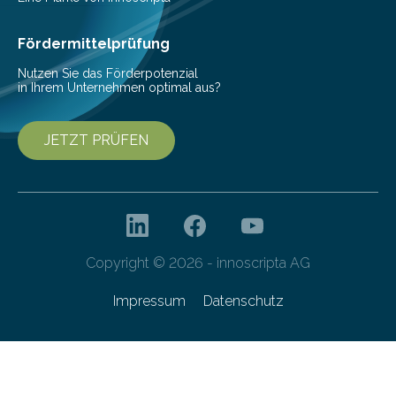
Hilfsmittel dazu. So kam die Idee zustande“, erzählt
Prof. Dr.-Ing. Jörg Missbach….
Fördermittelprüfung
Nutzen Sie das Förderpotenzial
in Ihrem Unternehmen optimal aus?
JETZT PRÜFEN
Copyright © 2026 - innoscripta AG
Impressum
Datenschutz