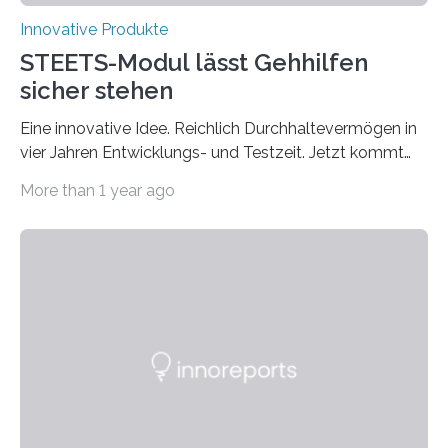
Innovative Produkte
STEETS-Modul lässt Gehhilfen
sicher stehen
Eine innovative Idee. Reichlich Durchhaltevermögen in
vier Jahren Entwicklungs- und Testzeit. Jetzt kommt
das fertige Produkt auf den Markt. Das interdisziplinäre
More than 1 year ago
Start-up „STEETS“ aus drei Studierenden der
Fachhochschule Dortmund sowie der Universität und
der Hochschule Paderborn launcht die finale Version
ihrer Abstellhilfe für Gehhilfen auf der OTWorld, der
Leitmesse für Orthopädie- und Rehabilitationstechnik.
„Geschafft“, sagt Phil Janßen. Er hält einen überraschend
kleinen Pappkarton in der Hand. Darin: die technische
Lösung, die Millionen Menschen, die auf Gehhilfen
angewiesen sind, das Leben…