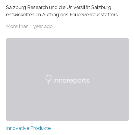
Salzburg Research und die Universität Salzburg
entwickelten im Auftrag des Feuerwehrausstatters
Texport GmbH eine intelligente Feuerwehrjacke. In der
More than 1 year ago
Jacke verbaute Sensoren melden, wenn die Person zu
überhitzen droht und leiten sofort Gegenmaßnahmen
ein. Der Prototyp wurde nun in der
Brandsimulationsanlage unter realen Bedingungen
getestet. Ein Proband mit einem Prototyp einer
intelligenten Feuerwehrjacke in der
Brandsimulationsanlage. © Salzburg
Research/wildbild Feuerwehrleute stehen bei einem
Brandeinsatz unter enormem Stress: Hohe
Temperaturen belasten den Körper, die persönliche
Schutzausrüstung wiegt oft 20 Kilogramm oder mehr,…
Innovative Produkte