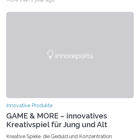
Jacke verbaute Sensoren melden, wenn die Person zu
überhitzen droht und leiten sofort Gegenmaßnahmen
ein. Der Prototyp wurde nun in der
Brandsimulationsanlage unter realen Bedingungen
getestet. Ein Proband mit einem Prototyp einer
intelligenten Feuerwehrjacke in der
Brandsimulationsanlage. © Salzburg
Research/wildbild Feuerwehrleute stehen bei einem
Brandeinsatz unter enormem Stress: Hohe
Temperaturen belasten den Körper, die persönliche
Schutzausrüstung wiegt oft 20 Kilogramm oder mehr,…
Innovative Produkte
GAME & MORE – innovatives
Kreativspiel für Jung und Alt
Kreative Spiele, die Geduld und Konzentration