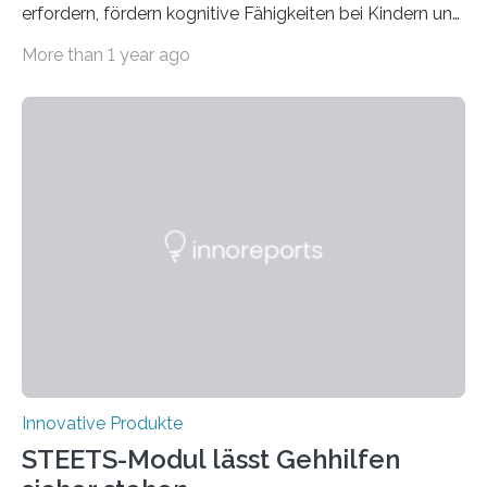
erfordern, fördern kognitive Fähigkeiten bei Kindern und
Erwachsenen. Das neue Kreativspiel GAME & MORE
More than 1 year ago
macht es möglich, mit 18 Buchenholz-Würfeln
zahlreiche Spielideen zu realisieren und spielerisch
verschiedene Fähigkeiten, wie logisches Denken,
Lernen, Erinnern, Konzentrieren und Kreativität zu
fördern. Damit der Spaß an dem Kreativspiel GAME &
MORE nicht nur abwechslungsreich, sondern auch
langanhaltend ist, werden in der CREATIVE GAMES
COLLECTION auf der GAME & MORE – Webseite in
den drei Kategorien GESCHICKLICHKEIT UND
KONZENTRATION,…
Innovative Produkte
STEETS-Modul lässt Gehhilfen