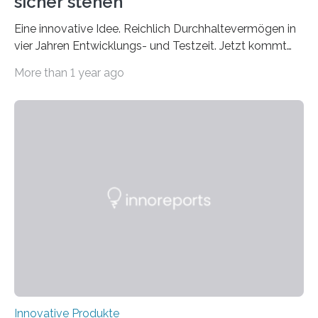
sicher stehen
Eine innovative Idee. Reichlich Durchhaltevermögen in
vier Jahren Entwicklungs- und Testzeit. Jetzt kommt
das fertige Produkt auf den Markt. Das interdisziplinäre
More than 1 year ago
Start-up „STEETS“ aus drei Studierenden der
Fachhochschule Dortmund sowie der Universität und
der Hochschule Paderborn launcht die finale Version
ihrer Abstellhilfe für Gehhilfen auf der OTWorld, der
Leitmesse für Orthopädie- und Rehabilitationstechnik.
„Geschafft“, sagt Phil Janßen. Er hält einen überraschend
kleinen Pappkarton in der Hand. Darin: die technische
Lösung, die Millionen Menschen, die auf Gehhilfen
angewiesen sind, das Leben…
Innovative Produkte