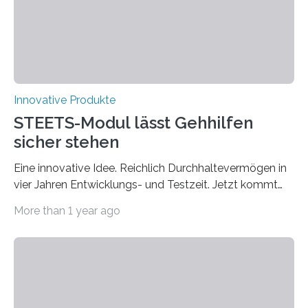
den drei Kategorien GESCHICKLICHKEIT UND
KONZENTRATION,…
Innovative Produkte
STEETS-Modul lässt Gehhilfen
sicher stehen
Eine innovative Idee. Reichlich Durchhaltevermögen in
vier Jahren Entwicklungs- und Testzeit. Jetzt kommt
das fertige Produkt auf den Markt. Das interdisziplinäre
More than 1 year ago
Start-up „STEETS“ aus drei Studierenden der
Fachhochschule Dortmund sowie der Universität und
der Hochschule Paderborn launcht die finale Version
ihrer Abstellhilfe für Gehhilfen auf der OTWorld, der
Leitmesse für Orthopädie- und Rehabilitationstechnik.
„Geschafft“, sagt Phil Janßen. Er hält einen überraschend