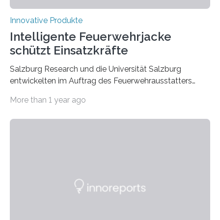
Innovative Produkte
Intelligente Feuerwehrjacke
schützt Einsatzkräfte
Salzburg Research und die Universität Salzburg
entwickelten im Auftrag des Feuerwehrausstatters
Texport GmbH eine intelligente Feuerwehrjacke. In der
More than 1 year ago
Jacke verbaute Sensoren melden, wenn die Person zu
überhitzen droht und leiten sofort Gegenmaßnahmen
ein. Der Prototyp wurde nun in der
Brandsimulationsanlage unter realen Bedingungen
getestet. Ein Proband mit einem Prototyp einer
intelligenten Feuerwehrjacke in der
Brandsimulationsanlage. © Salzburg
Research/wildbild Feuerwehrleute stehen bei einem
Brandeinsatz unter enormem Stress: Hohe
Temperaturen belasten den Körper, die persönliche