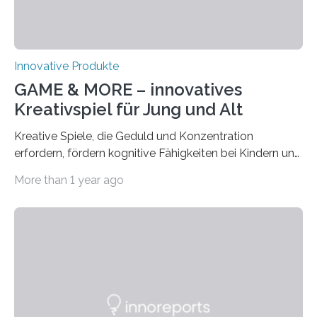
Schutzausrüstung wiegt oft 20 Kilogramm oder mehr,…
Innovative Produkte
GAME & MORE – innovatives
Kreativspiel für Jung und Alt
Kreative Spiele, die Geduld und Konzentration
erfordern, fördern kognitive Fähigkeiten bei Kindern und
Erwachsenen. Das neue Kreativspiel GAME & MORE
More than 1 year ago
macht es möglich, mit 18 Buchenholz-Würfeln
zahlreiche Spielideen zu realisieren und spielerisch
verschiedene Fähigkeiten, wie logisches Denken,
Lernen, Erinnern, Konzentrieren und Kreativität zu
fördern. Damit der Spaß an dem Kreativspiel GAME &
MORE nicht nur abwechslungsreich, sondern auch
langanhaltend ist, werden in der CREATIVE GAMES
COLLECTION auf der GAME & MORE – Webseite in