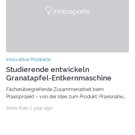
kleinen Pappkarton in der Hand. Darin: die technische
Lösung, die Millionen Menschen, die auf Gehhilfen
angewiesen sind, das Leben…
Innovative Produkte
Studierende entwickeln
Granatapfel-Entkernmaschine
Fächerübergreifende Zusammenarbeit beim
Praxisprojekt – von der Idee zum Produkt. Praxisnahe
Projekte anstatt blanker Theorie: Welche Schritte
More than 1 year ago
zwischen Idee und fertigem Produkt liegen, haben
Studierende der Bachelorstudiengänge Maschinenbau,
Wirtschaftsingenieurwesen sowie Business and
Engineering der Technischen Hochschule Würzburg-