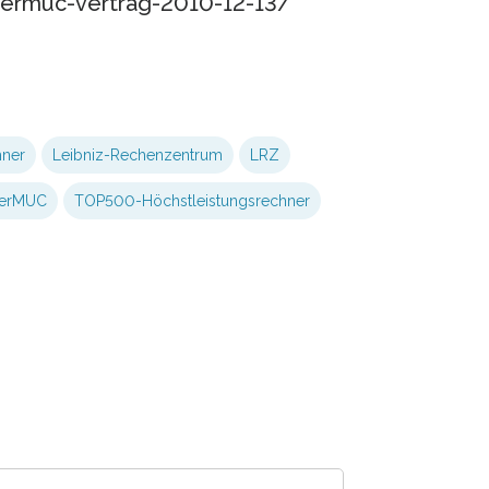
permuc-vertrag-2010-12-13/
hner
Leibniz-Rechenzentrum
LRZ
erMUC
TOP500-Höchstleistungsrechner