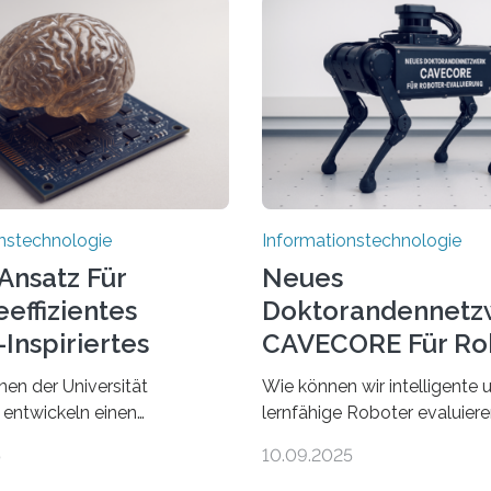
nstechnologie
Informationstechnologie
Ansatz Für
Neues
effizientes
Doktorandennetz
Inspiriertes
CAVECORE Für Ro
en
Evaluierung
nen der Universität
Wie können wir intelligente 
 entwickeln einen
lernfähige Roboter evaluie
 Ansatz für ein deutlich
wissen wir, ob solche Robote
5
10.09.2025
zienteres Arbeiten von
in dem, was sie tun? Mit die