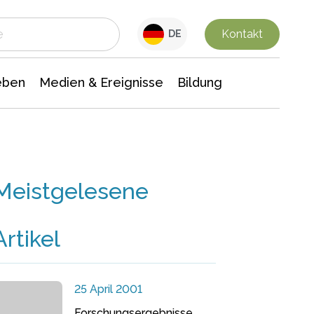
 Leben
Medien & Ereignisse
Interdisziplinäre Forschung
Veranstaltungsnachrichten
n Chemie
Gesellschaftswissenschaften
Kontakt
DE
eben
Medien & Ereignisse
Bildung
Meistgelesene
Artikel
25 April 2001
Forschungsergebnisse