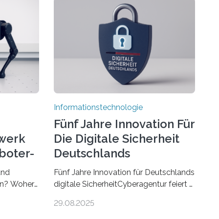
Informationstechnologie
Fünf Jahre Innovation Für
werk
Die Digitale Sicherheit
boter-
Deutschlands
und
Fünf Jahre Innovation für Deutschlands
ren? Woher
digitale SicherheitCyberagentur feiert 5.
r gut sind
Geburtstag in Halle (Saale) – Politik,
29.08.2025
sen Fragen
Wissenschaft und Wirtschaft würdigen