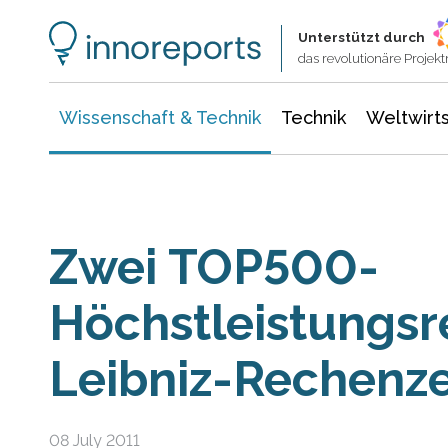
Wissenschaft & Technik
Informationstechnologie
Energie & Elektrotechnik
Unterstützt durch
das revolutionäre Proje
Wissenschaft & Technik
Technik
Weltwirts
Zwei TOP500-
Höchstleistungs
Leibniz-Rechenz
08 July 2011