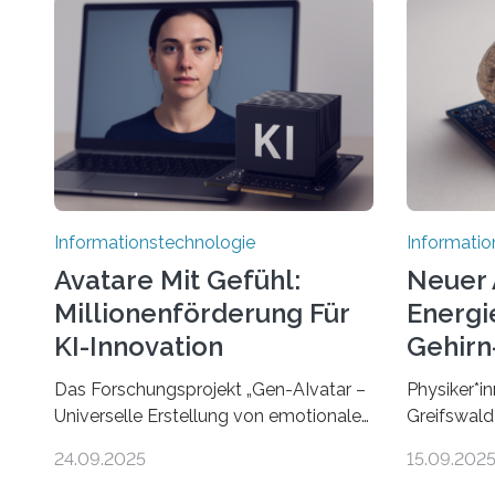
Informationstechnologie
Informatio
Avatare Mit Gefühl:
Neuer 
Millionenförderung Für
Energie
KI-Innovation
Gehirn-
Rechn
Das Forschungsprojekt „Gen-AIvatar –
Physiker*in
Universelle Erstellung von emotionalen
Greifswald
und diversen Avataren durch
innovativen
24.09.2025
15.09.202
generative KI“ erhält eine
energieeffi